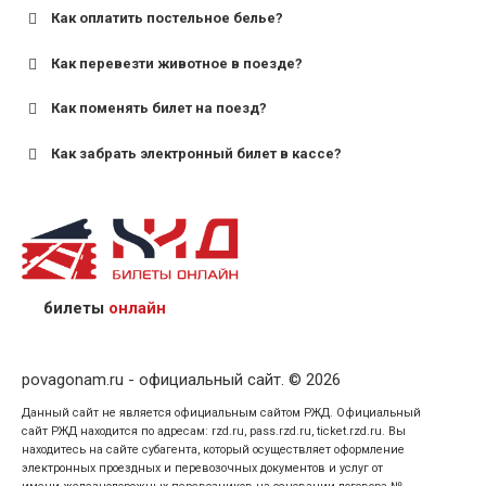
Как оплатить постельное белье?
для поездов дальнего следования — от 10 лет и
старше;
Как перевезти животное в поезде?
для пригородных поездов — от 7 лет.
Как поменять билет на поезд?
Как забрать электронный билет в кассе?
назвав кассиру 14-значный номер заказа;
предъявив удостоверение личности пассажира, на
кого оформлен билет.
билеты
онлайн
povagonam.ru - официальный сайт. © 2026
Данный сайт не является официальным сайтом РЖД. Официальный
сайт РЖД находится по адресам: rzd.ru, pass.rzd.ru, ticket.rzd.ru. Вы
находитесь на сайте субагента, который осуществляет оформление
электронных проездных и перевозочных документов и услуг от