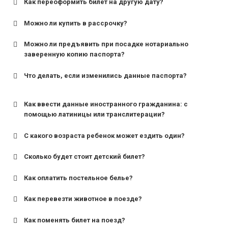
Как переоформить билет на другую дату?
Можно ли купить в рассрочку?
Можно ли предъявить при посадке нотариально
заверенную копию паспорта?
Что делать, если изменились данные паспорта?
Как ввести данные иностранного гражданина: с
помощью латиницы или транслитерации?
С какого возраста ребенок может ездить один?
Сколько будет стоит детский билет?
Как оплатить постельное белье?
для поездов дальнего следования — от 10 лет и
старше;
Как перевезти животное в поезде?
для пригородных поездов — от 7 лет.
Как поменять билет на поезд?