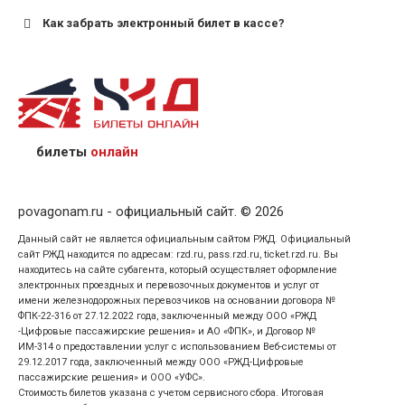
Как забрать электронный билет в кассе?
назвав кассиру 14-значный номер заказа;
предъявив удостоверение личности пассажира, на
кого оформлен билет.
билеты
онлайн
povagonam.ru - официальный сайт. © 2026
Данный сайт не является официальным сайтом РЖД. Официальный
сайт РЖД находится по адресам: rzd.ru, pass.rzd.ru, ticket.rzd.ru. Вы
находитесь на сайте субагента, который осуществляет оформление
электронных проездных и перевозочных документов и услуг от
имени железнодорожных перевозчиков на основании договора №
ФПК-22-316 от 27.12.2022 года, заключенный между ООО «РЖД
-Цифровые пассажирские решения» и АО «ФПК», и Договор №
ИМ-314 о предоставлении услуг с использованием Веб-системы от
29.12.2017 года, заключенный между ООО «РЖД-Цифровые
пассажирские решения» и ООО «УФС».
Стоимость билетов указана с учетом сервисного сбора. Итоговая