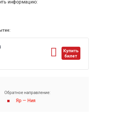
вить информацию:
ытие:
8
Купить
билет
ы
Обратное направление:
Яр — Ния