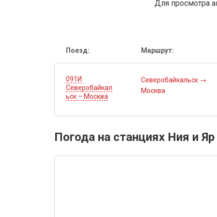
Для просмотра а
Поезд:
Маршрут:
091И
Северобайкальск
→
Северобайкал
Москва
ьск – Москва
Погода на станциях Ния и Яр