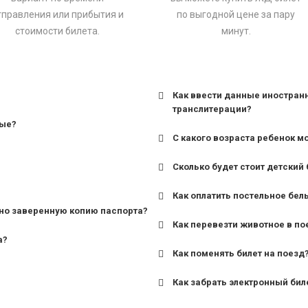
тправления или прибытия и
по выгодной цене за пару
стоимости билета.
минут.
Как ввести данные иностран
транслитерации?
ные?
С какого возраста ребенок м
Сколько будет стоит детский 
для поездов дальнего сле
Как оплатить постельное бел
для пригородных поездов 
но заверенную копию паспорта?
Как перевезти животное в по
а?
Как поменять билет на поезд
Как забрать электронный бил