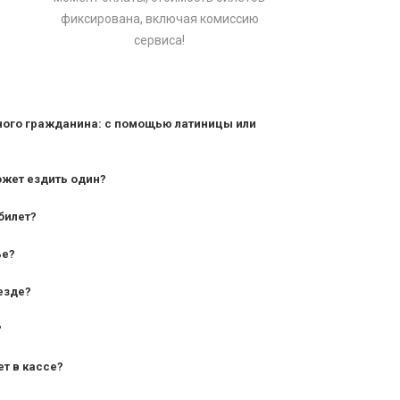
фиксирована, включая комиссию
сервиса!
ного гражданина: с помощью латиницы или
ожет ездить один?
билет?
дования — от 10 лет и старше;
ье?
— от 7 лет.
езде?
?
ет в кассе?