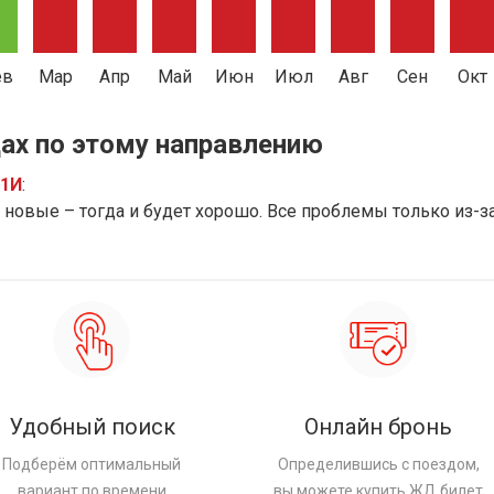
ев
Мар
Апр
Май
Июн
Июл
Авг
Сен
Окт
ах по этому направлению
91И
:
новые – тогда и будет хорошо. Все проблемы только из-з
Удобный поиск
Онлайн бронь
Подберём оптимальный
Определившись с поездом,
вариант по времени
вы можете купить ЖД билет