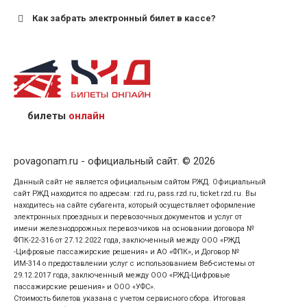
Как забрать электронный билет в кассе?
назвав кассиру 14-значный номер заказа;
предъявив удостоверение личности пассажира, на
кого оформлен билет.
билеты
онлайн
povagonam.ru - официальный сайт. © 2026
Данный сайт не является официальным сайтом РЖД. Официальный
сайт РЖД находится по адресам: rzd.ru, pass.rzd.ru, ticket.rzd.ru. Вы
находитесь на сайте субагента, который осуществляет оформление
электронных проездных и перевозочных документов и услуг от
имени железнодорожных перевозчиков на основании договора №
ФПК-22-316 от 27.12.2022 года, заключенный между ООО «РЖД
-Цифровые пассажирские решения» и АО «ФПК», и Договор №
ИМ-314 о предоставлении услуг с использованием Веб-системы от
29.12.2017 года, заключенный между ООО «РЖД-Цифровые
пассажирские решения» и ООО «УФС».
Стоимость билетов указана с учетом сервисного сбора. Итоговая