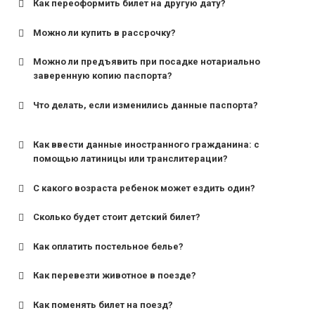
Как переоформить билет на другую дату?
Можно ли купить в рассрочку?
Можно ли предъявить при посадке нотариально
заверенную копию паспорта?
Что делать, если изменились данные паспорта?
Как ввести данные иностранного гражданина: с
помощью латиницы или транслитерации?
С какого возраста ребенок может ездить один?
Сколько будет стоит детский билет?
Как оплатить постельное белье?
для поездов дальнего следования — от 10 лет и
старше;
Как перевезти животное в поезде?
для пригородных поездов — от 7 лет.
Как поменять билет на поезд?