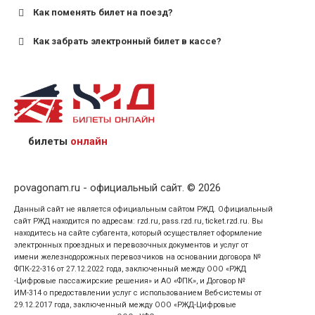
Как поменять билет на поезд?
Как забрать электронный билет в кассе?
назвав кассиру 14-значный номер заказа;
предъявив удостоверение личности пассажира, на
кого оформлен билет.
билеты
онлайн
povagonam.ru - официальный сайт. © 2026
Данный сайт не является официальным сайтом РЖД. Официальный
сайт РЖД находится по адресам: rzd.ru, pass.rzd.ru, ticket.rzd.ru. Вы
находитесь на сайте субагента, который осуществляет оформление
электронных проездных и перевозочных документов и услуг от
имени железнодорожных перевозчиков на основании договора №
ФПК-22-316 от 27.12.2022 года, заключенный между ООО «РЖД
-Цифровые пассажирские решения» и АО «ФПК», и Договор №
ИМ-314 о предоставлении услуг с использованием Веб-системы от
29.12.2017 года, заключенный между ООО «РЖД-Цифровые