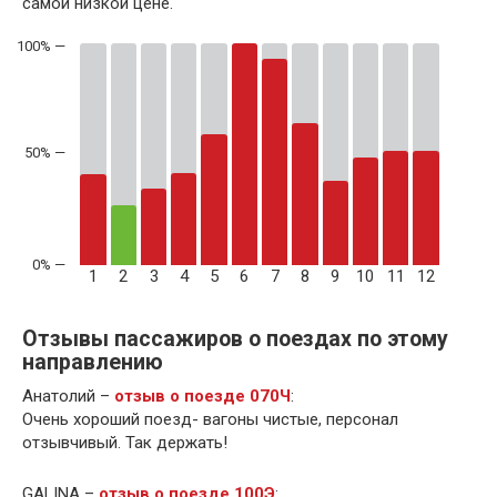
самой низкой цене.
50% —
1
2
3
4
5
6
7
8
9
10
11
12
Отзывы пассажиров о поездах по этому
направлению
Анатолий –
отзыв о поезде 070Ч
:
Очень хороший поезд- вагоны чистые, персонал
отзывчивый. Так держать!
GALINA –
отзыв о поезде 100Э
: