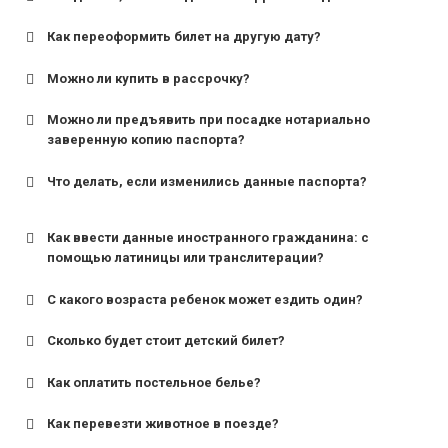
Как переоформить билет на другую дату?
Можно ли купить в рассрочку?
Можно ли предъявить при посадке нотариально
заверенную копию паспорта?
Что делать, если изменились данные паспорта?
Как ввести данные иностранного гражданина: с
помощью латиницы или транслитерации?
С какого возраста ребенок может ездить один?
Сколько будет стоит детский билет?
Как оплатить постельное белье?
для поездов дальнего следования — от 10 лет и
старше;
Как перевезти животное в поезде?
для пригородных поездов — от 7 лет.