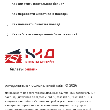
Как оплатить постельное белье?
для поездов дальнего следования — от 10 лет и
старше;
Как перевезти животное в поезде?
для пригородных поездов — от 7 лет.
Как поменять билет на поезд?
Как забрать электронный билет в кассе?
назвав кассиру 14-значный номер заказа;
предъявив удостоверение личности пассажира, на
кого оформлен билет.
билеты
онлайн
povagonam.ru - официальный сайт. © 2026
Данный сайт не является официальным сайтом РЖД. Официальный
сайт РЖД находится по адресам: rzd.ru, pass.rzd.ru, ticket.rzd.ru. Вы
находитесь на сайте субагента, который осуществляет оформление
электронных проездных и перевозочных документов и услуг от
имени железнодорожных перевозчиков на основании договора №