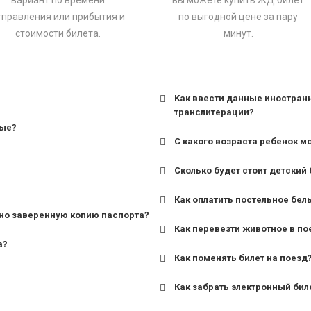
вариант по времени
вы можете купить ЖД билет
тправления или прибытия и
по выгодной цене за пару
стоимости билета.
минут.
Как ввести данные иностран
транслитерации?
ные?
С какого возраста ребенок м
Сколько будет стоит детский 
для поездов дальнего сле
Как оплатить постельное бел
для пригородных поездов 
но заверенную копию паспорта?
Как перевезти животное в по
а?
Как поменять билет на поезд
Как забрать электронный бил