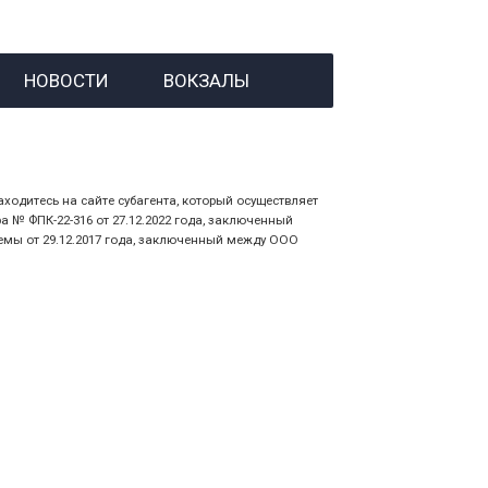
й номер заказа;
НОВОСТИ
ВОКЗАЛЫ
 личности пассажира, на кого оформлен
аходитесь на сайте субагента, который осуществляет
№ ФПК-22-316 от 27.12.2022 года, заключенный
емы от 29.12.2017 года, заключенный между ООО