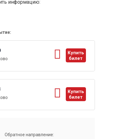
вить информацию:
ытие:
0
Купить
билет
ково
ы
3
Купить
билет
ково
ы
Обратное направление: