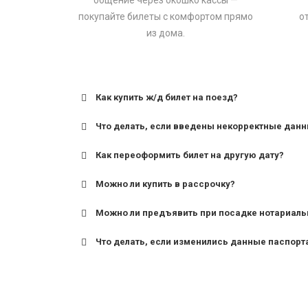
общение через окошко кассы —
покупайте билеты с комфортом прямо
о
из дома.
Как купить ж/д билет на поезд?
Что делать, если введены некорректные дан
Как переоформить билет на другую дату?
Можно ли купить в рассрочку?
Можно ли предъявить при посадке нотариаль
Что делать, если изменились данные паспорт