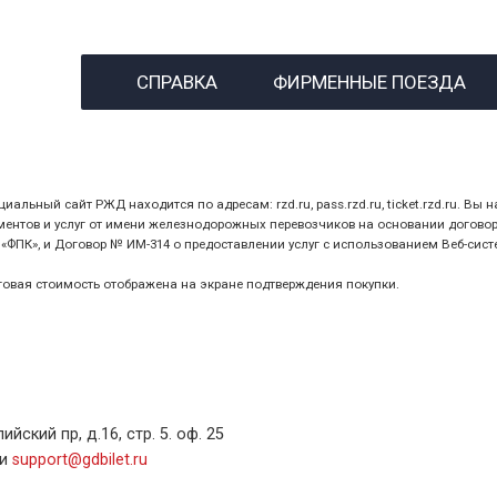
назвав кассиру 14-значны
СПРАВКА
ФИРМЕННЫЕ ПОЕЗДА
предъявив удостоверение
билет.
ный сайт РЖД находится по адресам: rzd.ru, pass.rzd.ru, ticket.rzd.ru. Вы н
нтов и услуг от имени железнодорожных перевозчиков на основании договора 
ПК», и Договор № ИМ-314 о предоставлении услуг с использованием Веб-сист
оговая стоимость отображена на экране подтверждения покупки.
ский пр, д.16, стр. 5. оф. 25
ли
support@gdbilet.ru