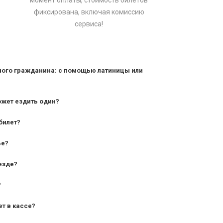
момент оплаты, стоимость билетов
фиксирована, включая комиссию
сервиса!
ного гражданина: с помощью латиницы или
ожет ездить один?
билет?
дования — от 10 лет и старше;
ье?
— от 7 лет.
езде?
?
ет в кассе?