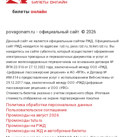
предъявив удостоверение личности пассажира, на
кого оформлен билет.
билеты
онлайн
povagonam.ru - официальный сайт. © 2026
Данный сайт не является официальным сайтом РЖД. Официальный
сайт РЖД находится по адресам: rzd.ru, pass.rzd.ru, ticket.rzd.ru. Вы
находитесь на сайте субагента, который осуществляет оформление
электронных проездных и перевозочных документов и услуг от
имени железнодорожных перевозчиков на основании договора №
ФПК-22-316 от 27.12.2022 года, заключенный между ООО «РЖД
-Цифровые пассажирские решения» и АО «ФПК», и Договор №
ИМ-314 о предоставлении услуг с использованием Веб-системы от
29.12.2017 года, заключенный между ООО «РЖД-Цифровые
пассажирские решения» и ООО «УФС».
Стоимость билетов указана с учетом сервисного сбора. Итоговая
стоимость отображена на экране подтверждения покупки.
Политика обработки персональных данных
Пользовательское соглашение
Промокоды на август 2026
Промокоды tutu.ru
Промокоды на РЖД
Промокоды на ЖД и автобусные билеты