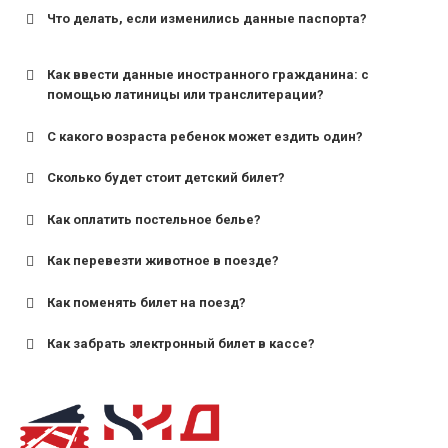
Что делать, если изменились данные паспорта?
Как ввести данные иностранного гражданина: с
помощью латиницы или транслитерации?
С какого возраста ребенок может ездить один?
Сколько будет стоит детский билет?
Как оплатить постельное белье?
для поездов дальнего следования — от 10 лет и
старше;
Как перевезти животное в поезде?
для пригородных поездов — от 7 лет.
Как поменять билет на поезд?
Как забрать электронный билет в кассе?
назвав кассиру 14-значный номер заказа;