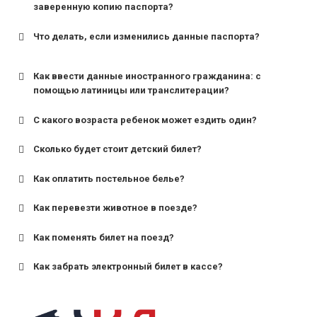
заверенную копию паспорта?
Что делать, если изменились данные паспорта?
Как ввести данные иностранного гражданина: с
помощью латиницы или транслитерации?
С какого возраста ребенок может ездить один?
Сколько будет стоит детский билет?
Как оплатить постельное белье?
для поездов дальнего следования — от 10 лет и
старше;
Как перевезти животное в поезде?
для пригородных поездов — от 7 лет.
Как поменять билет на поезд?
Как забрать электронный билет в кассе?