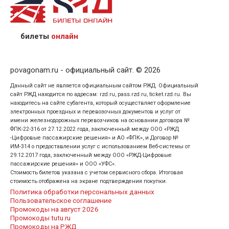
назвав кассиру 14-значный номер заказа;
предъявив удостоверение личности пассажира, на
кого оформлен билет.
билеты
онлайн
povagonam.ru - официальный сайт. © 2026
Данный сайт не является официальным сайтом РЖД. Официальный
сайт РЖД находится по адресам: rzd.ru, pass.rzd.ru, ticket.rzd.ru. Вы
находитесь на сайте субагента, который осуществляет оформление
электронных проездных и перевозочных документов и услуг от
имени железнодорожных перевозчиков на основании договора №
ФПК-22-316 от 27.12.2022 года, заключенный между ООО «РЖД
-Цифровые пассажирские решения» и АО «ФПК», и Договор №
ИМ-314 о предоставлении услуг с использованием Веб-системы от
29.12.2017 года, заключенный между ООО «РЖД-Цифровые
пассажирские решения» и ООО «УФС».
Стоимость билетов указана с учетом сервисного сбора. Итоговая
стоимость отображена на экране подтверждения покупки.
Политика обработки персональных данных
Пользовательское соглашение
Промокоды на август 2026
Промокоды tutu.ru
Промокоды на РЖД