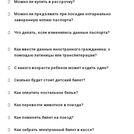
Можно ли купить в рассрочку?
Можно ли предъявить при посадке нотариально
заверенную копию паспорта?
Что делать, если изменились данные паспорта?
Как ввести данные иностранного гражданина: с
помощью латиницы или транслитерации?
С какого возраста ребенок может ездить один?
Сколько будет стоит детский билет?
Как оплатить постельное белье?
для поездов дальнего следования — от 10 лет и
старше;
Как перевезти животное в поезде?
для пригородных поездов — от 7 лет.
Как поменять билет на поезд?
Как забрать электронный билет в кассе?