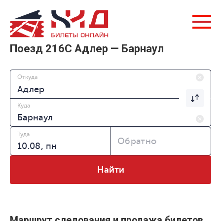
Поезд 216С Адлер — Барнаул
Откуда
Куда
Туда
Обратно
Найти
Маршрут следования и продажа билетов