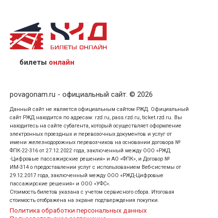
назвав кассиру 14-значный номер заказа;
предъявив удостоверение личности пассажира, на
кого оформлен билет.
билеты
онлайн
povagonam.ru - официальный сайт. © 2026
Данный сайт не является официальным сайтом РЖД. Официальный
сайт РЖД находится по адресам: rzd.ru, pass.rzd.ru, ticket.rzd.ru. Вы
находитесь на сайте субагента, который осуществляет оформление
электронных проездных и перевозочных документов и услуг от
имени железнодорожных перевозчиков на основании договора №
ФПК-22-316 от 27.12.2022 года, заключенный между ООО «РЖД
-Цифровые пассажирские решения» и АО «ФПК», и Договор №
ИМ-314 о предоставлении услуг с использованием Веб-системы от
29.12.2017 года, заключенный между ООО «РЖД-Цифровые
пассажирские решения» и ООО «УФС».
Стоимость билетов указана с учетом сервисного сбора. Итоговая
стоимость отображена на экране подтверждения покупки.
Политика обработки персональных данных