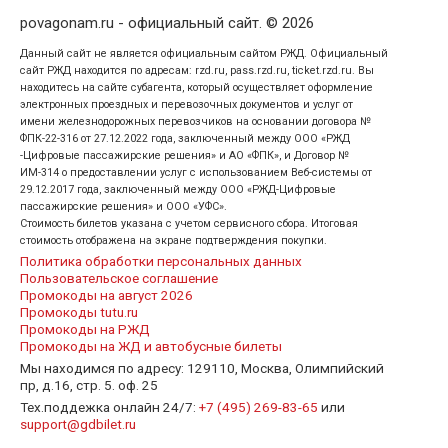
povagonam.ru - официальный сайт. © 2026
Данный сайт не является официальным сайтом РЖД. Официальный
сайт РЖД находится по адресам: rzd.ru, pass.rzd.ru, ticket.rzd.ru. Вы
находитесь на сайте субагента, который осуществляет оформление
электронных проездных и перевозочных документов и услуг от
имени железнодорожных перевозчиков на основании договора №
ФПК-22-316 от 27.12.2022 года, заключенный между ООО «РЖД
-Цифровые пассажирские решения» и АО «ФПК», и Договор №
ИМ-314 о предоставлении услуг с использованием Веб-системы от
29.12.2017 года, заключенный между ООО «РЖД-Цифровые
пассажирские решения» и ООО «УФС».
Стоимость билетов указана с учетом сервисного сбора. Итоговая
стоимость отображена на экране подтверждения покупки.
Политика обработки персональных данных
Пользовательское соглашение
Промокоды на август 2026
Промокоды tutu.ru
Промокоды на РЖД
Промокоды на ЖД и автобусные билеты
Мы находимся по адресу: 129110, Москва, Олимпийский
пр, д.16, стр. 5. оф. 25
Тех.поддежка онлайн 24/7:
+7 (495) 269-83-65
или
support@gdbilet.ru