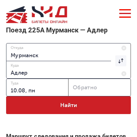
Поезд 225А Мурманск — Адлер
Откуда
Куда
Туда
Обратно
Найти
Маршрут следования и продажа билетов