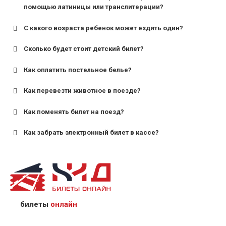
помощью латиницы или транслитерации?
С какого возраста ребенок может ездить один?
Сколько будет стоит детский билет?
Как оплатить постельное белье?
для поездов дальнего следования — от 10 лет и
старше;
Как перевезти животное в поезде?
для пригородных поездов — от 7 лет.
Как поменять билет на поезд?
Как забрать электронный билет в кассе?
назвав кассиру 14-значный номер заказа;
предъявив удостоверение личности пассажира, на
кого оформлен билет.
билеты
онлайн