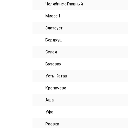
Челябинск-Главный
Миасс 1
Златоуст
Бердяуш
Сулея
Вязовая
Усть-Катав
Кропачево
Аша
Уфа
Раевка