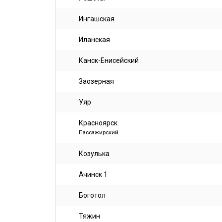
Ингашская
Иланская
Канск-Енисейский
Заозерная
Уяр
Красноярск
Пассажирский
Козулька
Ачинск 1
Боготол
Тяжин