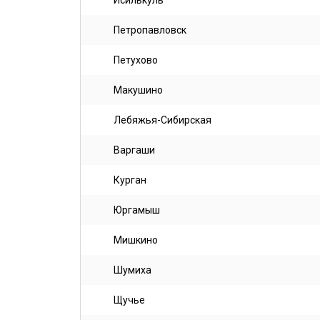
Исилькуль
Петропавловск
Петухово
Макушино
Лебяжья-Сибирская
Варгаши
Курган
Юргамыш
Мишкино
Шумиха
Щучье