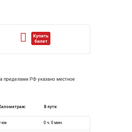
Купить
билет
ы
за пределами РФ указано местное
Километраж:
В пути:
0 км.
0 ч. 0 мин.