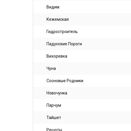
Видим
Кежемская
Гидростроитель
Падунские Пороги
Вихоревка
Чуна
Сосновые Родники
Новочунка
Парчум
Тайшет
Решоты