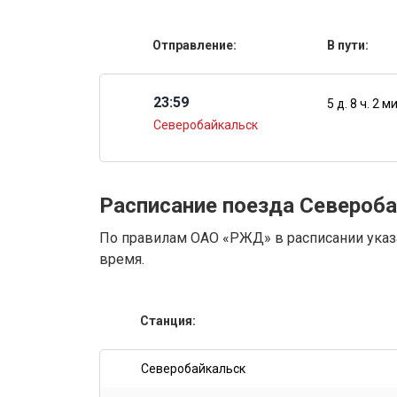
Отправление:
В пути:
23:59
5 д. 8 ч. 2 м
Северобайкальск
Расписание поезда Североб
По правилам ОАО «РЖД» в расписании указа
время.
Станция:
Северобайкальск