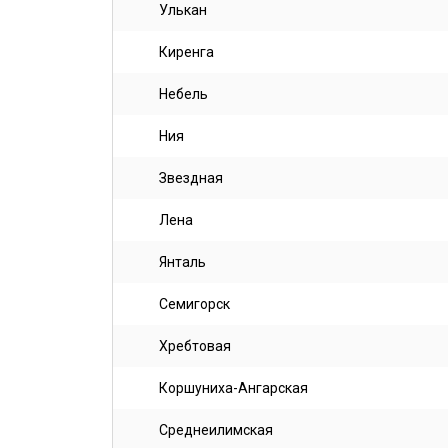
Улькан
Киренга
Небель
Ния
Звездная
Лена
Янталь
Семигорск
Хребтовая
Коршуниха-Ангарская
Среднеилимская