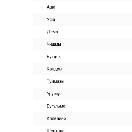
Аша
Уфа
Дема
Чишмы 1
Буздяк
Кандры
Туймазы
Уруссу
Бугульма
Клявлино
Шентала