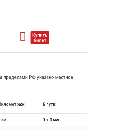
Купить
билет
ы
за пределами РФ указано местное
Километраж:
В пути:
0 км.
0 ч. 0 мин.