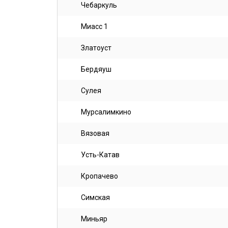
Чебаркуль
Миасс 1
Златоуст
Бердяуш
Сулея
Мурсалимкино
Вязовая
Усть-Катав
Кропачево
Симская
Миньяр