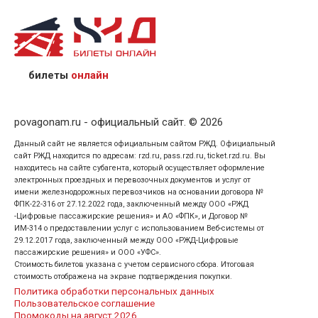
назвав кассиру 14-значный номер заказа;
предъявив удостоверение личности пассажира, на
кого оформлен билет.
билеты
онлайн
povagonam.ru - официальный сайт. © 2026
Данный сайт не является официальным сайтом РЖД. Официальный
сайт РЖД находится по адресам: rzd.ru, pass.rzd.ru, ticket.rzd.ru. Вы
находитесь на сайте субагента, который осуществляет оформление
электронных проездных и перевозочных документов и услуг от
имени железнодорожных перевозчиков на основании договора №
ФПК-22-316 от 27.12.2022 года, заключенный между ООО «РЖД
-Цифровые пассажирские решения» и АО «ФПК», и Договор №
ИМ-314 о предоставлении услуг с использованием Веб-системы от
29.12.2017 года, заключенный между ООО «РЖД-Цифровые
пассажирские решения» и ООО «УФС».
Стоимость билетов указана с учетом сервисного сбора. Итоговая
стоимость отображена на экране подтверждения покупки.
Политика обработки персональных данных
Пользовательское соглашение
Промокоды на август 2026