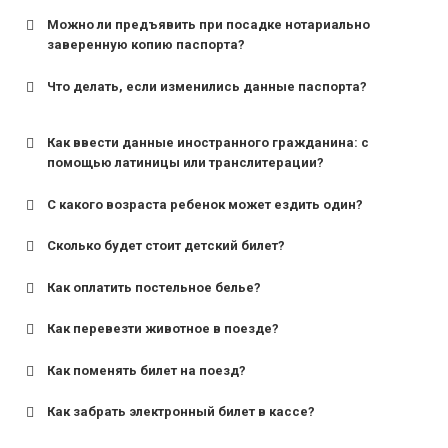
Можно ли предъявить при посадке нотариально
заверенную копию паспорта?
Что делать, если изменились данные паспорта?
Как ввести данные иностранного гражданина: с
помощью латиницы или транслитерации?
С какого возраста ребенок может ездить один?
Сколько будет стоит детский билет?
Как оплатить постельное белье?
для поездов дальнего следования — от 10 лет и
старше;
Как перевезти животное в поезде?
для пригородных поездов — от 7 лет.
Как поменять билет на поезд?
Как забрать электронный билет в кассе?