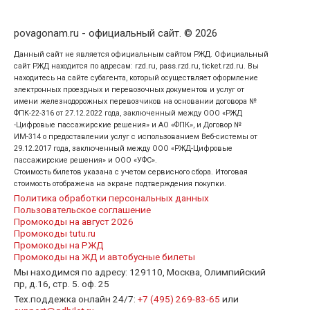
povagonam.ru - официальный сайт. © 2026
Данный сайт не является официальным сайтом РЖД. Официальный
сайт РЖД находится по адресам: rzd.ru, pass.rzd.ru, ticket.rzd.ru. Вы
находитесь на сайте субагента, который осуществляет оформление
электронных проездных и перевозочных документов и услуг от
имени железнодорожных перевозчиков на основании договора №
ФПК-22-316 от 27.12.2022 года, заключенный между ООО «РЖД
-Цифровые пассажирские решения» и АО «ФПК», и Договор №
ИМ-314 о предоставлении услуг с использованием Веб-системы от
29.12.2017 года, заключенный между ООО «РЖД-Цифровые
пассажирские решения» и ООО «УФС».
Стоимость билетов указана с учетом сервисного сбора. Итоговая
стоимость отображена на экране подтверждения покупки.
Политика обработки персональных данных
Пользовательское соглашение
Промокоды на август 2026
Промокоды tutu.ru
Промокоды на РЖД
Промокоды на ЖД и автобусные билеты
Мы находимся по адресу: 129110, Москва, Олимпийский
пр, д.16, стр. 5. оф. 25
Тех.поддежка онлайн 24/7:
+7 (495) 269-83-65
или