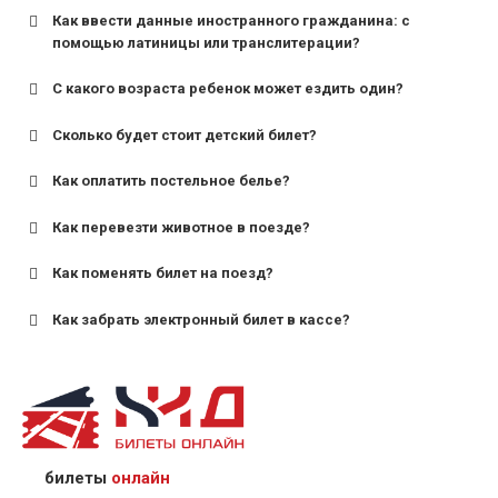
Как ввести данные иностранного гражданина: с
помощью латиницы или транслитерации?
С какого возраста ребенок может ездить один?
Сколько будет стоит детский билет?
Как оплатить постельное белье?
для поездов дальнего следования — от 10 лет и
старше;
Как перевезти животное в поезде?
для пригородных поездов — от 7 лет.
Как поменять билет на поезд?
Как забрать электронный билет в кассе?
назвав кассиру 14-значный номер заказа;
предъявив удостоверение личности пассажира, на
кого оформлен билет.
билеты
онлайн