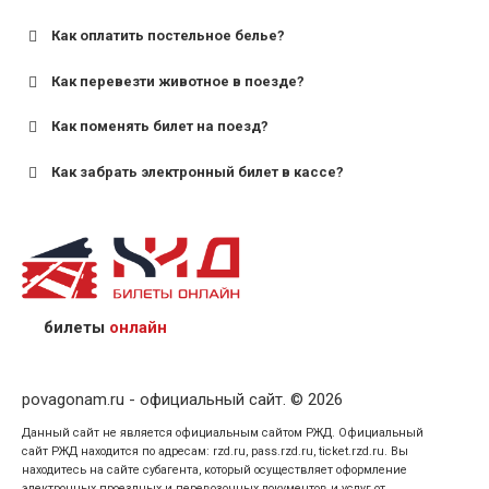
Как оплатить постельное белье?
для поездов дальнего следования — от 10 лет и
старше;
Как перевезти животное в поезде?
для пригородных поездов — от 7 лет.
Как поменять билет на поезд?
Как забрать электронный билет в кассе?
назвав кассиру 14-значный номер заказа;
предъявив удостоверение личности пассажира, на
кого оформлен билет.
билеты
онлайн
povagonam.ru - официальный сайт. © 2026
Данный сайт не является официальным сайтом РЖД. Официальный
сайт РЖД находится по адресам: rzd.ru, pass.rzd.ru, ticket.rzd.ru. Вы
находитесь на сайте субагента, который осуществляет оформление
электронных проездных и перевозочных документов и услуг от