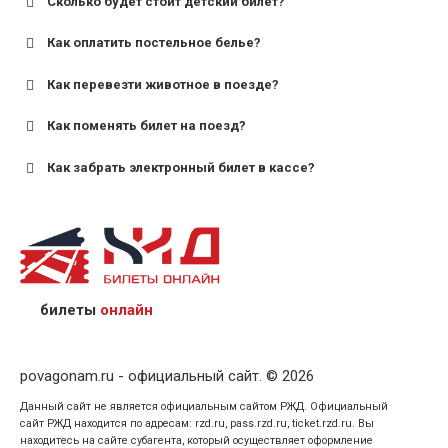
Сколько будет стоит детский билет?
Как оплатить постельное белье?
для поездов дальнего следования — от 10 лет и
старше;
Как перевезти животное в поезде?
для пригородных поездов — от 7 лет.
Как поменять билет на поезд?
Как забрать электронный билет в кассе?
назвав кассиру 14-значный номер заказа;
предъявив удостоверение личности пассажира, на
кого оформлен билет.
билеты
онлайн
povagonam.ru - официальный сайт. © 2026
Данный сайт не является официальным сайтом РЖД. Официальный
сайт РЖД находится по адресам: rzd.ru, pass.rzd.ru, ticket.rzd.ru. Вы
находитесь на сайте субагента, который осуществляет оформление