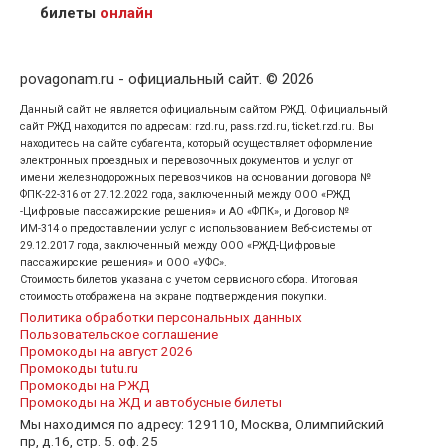
кого оформлен билет.
билеты
онлайн
povagonam.ru - официальный сайт. © 2026
Данный сайт не является официальным сайтом РЖД. Официальный
сайт РЖД находится по адресам: rzd.ru, pass.rzd.ru, ticket.rzd.ru. Вы
находитесь на сайте субагента, который осуществляет оформление
электронных проездных и перевозочных документов и услуг от
имени железнодорожных перевозчиков на основании договора №
ФПК-22-316 от 27.12.2022 года, заключенный между ООО «РЖД
-Цифровые пассажирские решения» и АО «ФПК», и Договор №
ИМ-314 о предоставлении услуг с использованием Веб-системы от
29.12.2017 года, заключенный между ООО «РЖД-Цифровые
пассажирские решения» и ООО «УФС».
Стоимость билетов указана с учетом сервисного сбора. Итоговая
стоимость отображена на экране подтверждения покупки.
Политика обработки персональных данных
Пользовательское соглашение
Промокоды на август 2026
Промокоды tutu.ru
Промокоды на РЖД
Промокоды на ЖД и автобусные билеты
Мы находимся по адресу: 129110, Москва, Олимпийский
пр, д.16, стр. 5. оф. 25