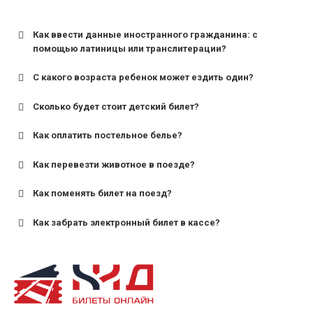
Как ввести данные иностранного гражданина: с
помощью латиницы или транслитерации?
С какого возраста ребенок может ездить один?
Сколько будет стоит детский билет?
Как оплатить постельное белье?
для поездов дальнего следования — от 10 лет и
старше;
Как перевезти животное в поезде?
для пригородных поездов — от 7 лет.
Как поменять билет на поезд?
Как забрать электронный билет в кассе?
назвав кассиру 14-значный номер заказа;
предъявив удостоверение личности пассажира, на