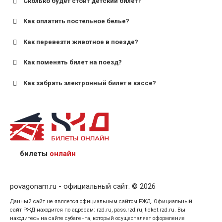
Сколько будет стоит детский билет?
Как оплатить постельное белье?
для поездов дальнего следования — от 10 лет и
старше;
Как перевезти животное в поезде?
для пригородных поездов — от 7 лет.
Как поменять билет на поезд?
Как забрать электронный билет в кассе?
назвав кассиру 14-значный номер заказа;
предъявив удостоверение личности пассажира, на
кого оформлен билет.
билеты
онлайн
povagonam.ru - официальный сайт. © 2026
Данный сайт не является официальным сайтом РЖД. Официальный
сайт РЖД находится по адресам: rzd.ru, pass.rzd.ru, ticket.rzd.ru. Вы
находитесь на сайте субагента, который осуществляет оформление