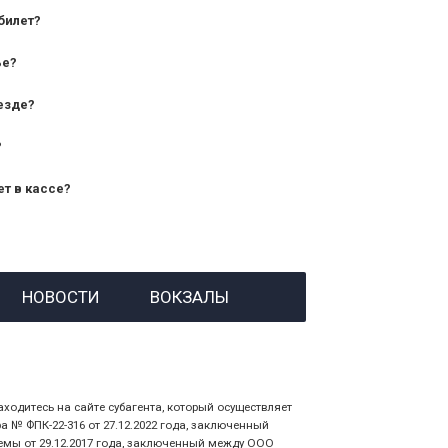
билет?
дования — от 10 лет и старше;
ье?
— от 7 лет.
езде?
?
ет в кассе?
й номер заказа;
НОВОСТИ
ВОКЗАЛЫ
 личности пассажира, на кого оформлен
аходитесь на сайте субагента, который осуществляет
№ ФПК-22-316 от 27.12.2022 года, заключенный
емы от 29.12.2017 года, заключенный между ООО