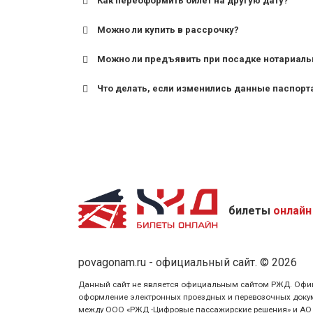
Как переоформить билет на другую дату?
Можно ли купить в рассрочку?
Можно ли предъявить при посадке нотариаль
Что делать, если изменились данные паспорт
билеты
онлайн
povagonam.ru - официальный сайт. © 2026
Данный сайт не является официальным сайтом РЖД. Официаль
оформление электронных проездных и перевозочных докуме
между ООО «РЖД -Цифровые пассажирские решения» и АО «Ф