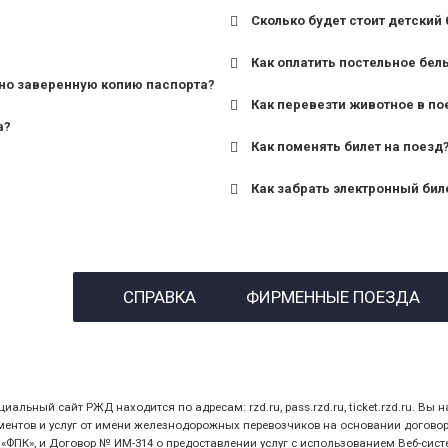
Сколько будет стоит детский 
для поездов дальнего сле
Как оплатить постельное бел
для пригородных поездов 
но заверенную копию паспорта?
Как перевезти животное в по
а?
Как поменять билет на поезд
Как забрать электронный бил
назвав кассиру 14-значны
СПРАВКА
ФИРМЕННЫЕ ПОЕЗДА
предъявив удостоверение
билет.
ный сайт РЖД находится по адресам: rzd.ru, pass.rzd.ru, ticket.rzd.ru. Вы н
нтов и услуг от имени железнодорожных перевозчиков на основании договора 
ПК», и Договор № ИМ-314 о предоставлении услуг с использованием Веб-сист