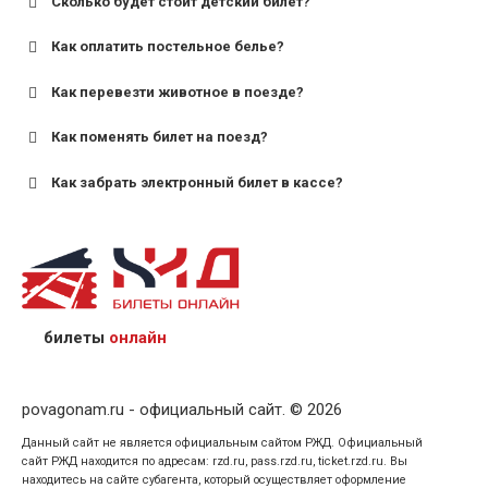
Сколько будет стоит детский билет?
Как оплатить постельное белье?
для поездов дальнего следования — от 10 лет и
старше;
Как перевезти животное в поезде?
для пригородных поездов — от 7 лет.
Как поменять билет на поезд?
Как забрать электронный билет в кассе?
назвав кассиру 14-значный номер заказа;
предъявив удостоверение личности пассажира, на
кого оформлен билет.
билеты
онлайн
povagonam.ru - официальный сайт. © 2026
Данный сайт не является официальным сайтом РЖД. Официальный
сайт РЖД находится по адресам: rzd.ru, pass.rzd.ru, ticket.rzd.ru. Вы
находитесь на сайте субагента, который осуществляет оформление