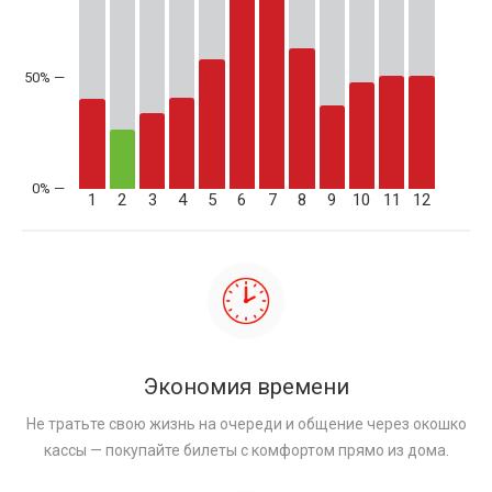
50% —
1
2
3
4
5
6
7
8
9
10
11
12
Экономия времени
Не тратьте свою жизнь на очереди и общение через окошко
кассы — покупайте билеты с комфортом прямо из дома.