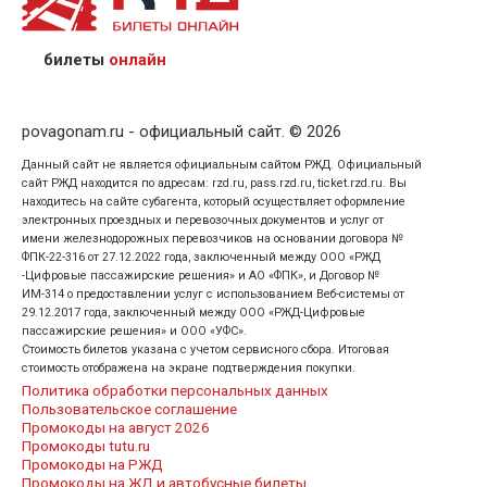
назвав кассиру 14-значный номер заказа;
предъявив удостоверение личности пассажира, на
кого оформлен билет.
билеты
онлайн
povagonam.ru - официальный сайт. © 2026
Данный сайт не является официальным сайтом РЖД. Официальный
сайт РЖД находится по адресам: rzd.ru, pass.rzd.ru, ticket.rzd.ru. Вы
находитесь на сайте субагента, который осуществляет оформление
электронных проездных и перевозочных документов и услуг от
имени железнодорожных перевозчиков на основании договора №
ФПК-22-316 от 27.12.2022 года, заключенный между ООО «РЖД
-Цифровые пассажирские решения» и АО «ФПК», и Договор №
ИМ-314 о предоставлении услуг с использованием Веб-системы от
29.12.2017 года, заключенный между ООО «РЖД-Цифровые
пассажирские решения» и ООО «УФС».
Стоимость билетов указана с учетом сервисного сбора. Итоговая
стоимость отображена на экране подтверждения покупки.
Политика обработки персональных данных
Пользовательское соглашение
Промокоды на август 2026
Промокоды tutu.ru
Промокоды на РЖД
Промокоды на ЖД и автобусные билеты