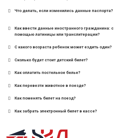
Что делать, если изменились данные паспорта?
Как ввести данные иностранного гражданина: с
помощью латиницы или транслитерации?
С какого возраста ребенок может ездить один?
Сколько будет стоит детский билет?
Как оплатить постельное белье?
для поездов дальнего следования — от 10 лет и
старше;
Как перевезти животное в поезде?
для пригородных поездов — от 7 лет.
Как поменять билет на поезд?
Как забрать электронный билет в кассе?