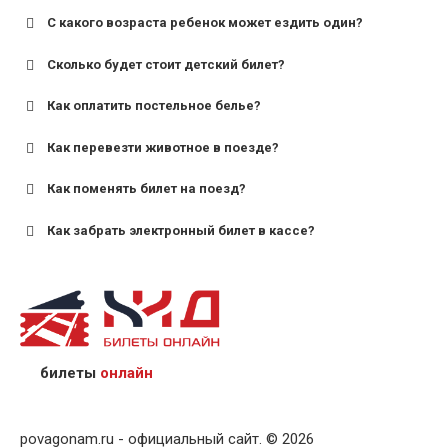
С какого возраста ребенок может ездить один?
Сколько будет стоит детский билет?
Как оплатить постельное белье?
для поездов дальнего следования — от 10 лет и
старше;
Как перевезти животное в поезде?
для пригородных поездов — от 7 лет.
Как поменять билет на поезд?
Как забрать электронный билет в кассе?
назвав кассиру 14-значный номер заказа;
предъявив удостоверение личности пассажира, на
кого оформлен билет.
билеты
онлайн
povagonam.ru - официальный сайт. © 2026