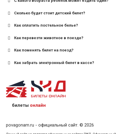
С какого возраста ребенок может ездить один?
Сколько будет стоит детский билет?
Как оплатить постельное белье?
для поездов дальнего следования — от 10 лет и
старше;
Как перевезти животное в поезде?
для пригородных поездов — от 7 лет.
Как поменять билет на поезд?
Как забрать электронный билет в кассе?
назвав кассиру 14-значный номер заказа;
предъявив удостоверение личности пассажира, на
кого оформлен билет.
билеты
онлайн
povagonam.ru - официальный сайт. © 2026