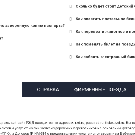
Сколько будет стоит детский 
для поездов дальнего сле
Как оплатить постельное бел
для пригородных поездов 
но заверенную копию паспорта?
Как перевезти животное в по
а?
Как поменять билет на поезд
Как забрать электронный бил
назвав кассиру 14-значны
СПРАВКА
ФИРМЕННЫЕ ПОЕЗДА
предъявив удостоверение
билет.
ный сайт РЖД находится по адресам: rzd.ru, pass.rzd.ru, ticket.rzd.ru. Вы н
нтов и услуг от имени железнодорожных перевозчиков на основании договора 
ПК», и Договор № ИМ-314 о предоставлении услуг с использованием Веб-сист