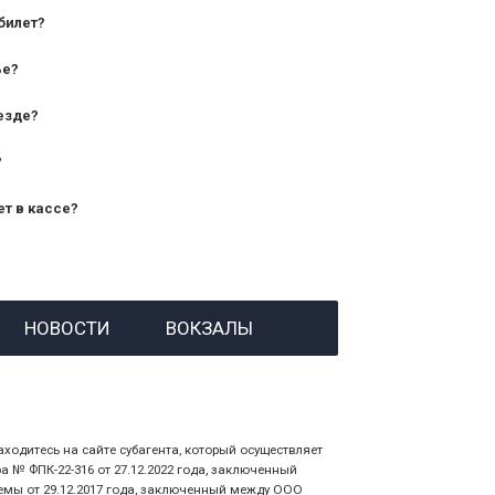
билет?
дования — от 10 лет и старше;
ье?
— от 7 лет.
езде?
?
ет в кассе?
й номер заказа;
НОВОСТИ
ВОКЗАЛЫ
 личности пассажира, на кого оформлен
аходитесь на сайте субагента, который осуществляет
№ ФПК-22-316 от 27.12.2022 года, заключенный
емы от 29.12.2017 года, заключенный между ООО