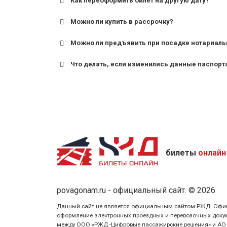
Как переоформить билет на другую дату?
Можно ли купить в рассрочку?
Можно ли предъявить при посадке нотариаль
Что делать, если изменились данные паспорт
билеты
онлайн
povagonam.ru - официальный сайт. © 2026
Данный сайт не является официальным сайтом РЖД. Официаль
оформление электронных проездных и перевозочных докуме
между ООО «РЖД -Цифровые пассажирские решения» и АО «Ф