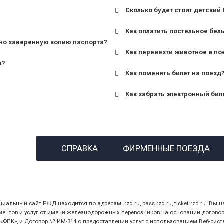
Сколько будет стоит детский 
для поездов дальнего сле
Как оплатить постельное бел
для пригородных поездов 
но заверенную копию паспорта?
Как перевезти животное в по
а?
Как поменять билет на поезд
Как забрать электронный бил
назвав кассиру 14-значны
СПРАВКА
ФИРМЕННЫЕ ПОЕЗДА
предъявив удостоверение
билет.
ный сайт РЖД находится по адресам: rzd.ru, pass.rzd.ru, ticket.rzd.ru. Вы н
нтов и услуг от имени железнодорожных перевозчиков на основании договора 
ПК», и Договор № ИМ-314 о предоставлении услуг с использованием Веб-сист