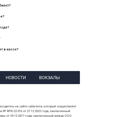
билет?
дования — от 10 лет и старше;
ье?
— от 7 лет.
езде?
?
ет в кассе?
й номер заказа;
НОВОСТИ
ВОКЗАЛЫ
 личности пассажира, на кого оформлен
аходитесь на сайте субагента, который осуществляет
№ ФПК-22-316 от 27.12.2022 года, заключенный
емы от 29.12.2017 года, заключенный между ООО