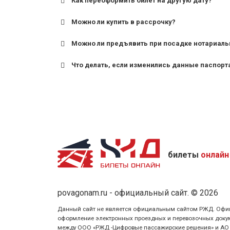
Как переоформить билет на другую дату?
Можно ли купить в рассрочку?
Можно ли предъявить при посадке нотариаль
Что делать, если изменились данные паспорт
билеты
онлайн
povagonam.ru - официальный сайт. © 2026
Данный сайт не является официальным сайтом РЖД. Официаль
оформление электронных проездных и перевозочных докуме
между ООО «РЖД -Цифровые пассажирские решения» и АО «Ф