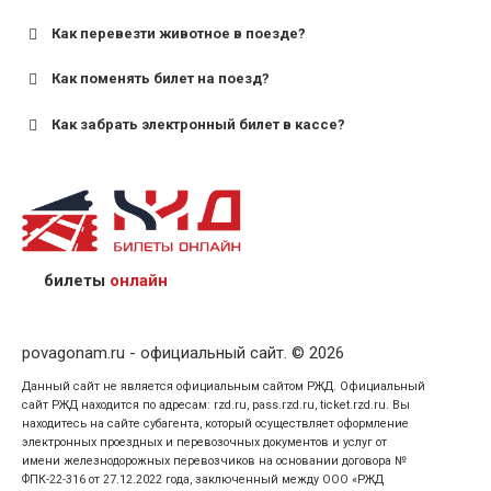
старше;
Как перевезти животное в поезде?
для пригородных поездов — от 7 лет.
Как поменять билет на поезд?
Как забрать электронный билет в кассе?
назвав кассиру 14-значный номер заказа;
предъявив удостоверение личности пассажира, на
кого оформлен билет.
билеты
онлайн
povagonam.ru - официальный сайт. © 2026
Данный сайт не является официальным сайтом РЖД. Официальный
сайт РЖД находится по адресам: rzd.ru, pass.rzd.ru, ticket.rzd.ru. Вы
находитесь на сайте субагента, который осуществляет оформление
электронных проездных и перевозочных документов и услуг от
имени железнодорожных перевозчиков на основании договора №
ФПК-22-316 от 27.12.2022 года, заключенный между ООО «РЖД