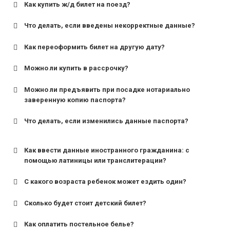
Как купить ж/д билет на поезд?
Что делать, если введены некорректные данные?
Как переоформить билет на другую дату?
Можно ли купить в рассрочку?
Можно ли предъявить при посадке нотариально
заверенную копию паспорта?
Что делать, если изменились данные паспорта?
Как ввести данные иностранного гражданина: с
помощью латиницы или транслитерации?
С какого возраста ребенок может ездить один?
Сколько будет стоит детский билет?
Как оплатить постельное белье?
для поездов дальнего следования — от 10 лет и