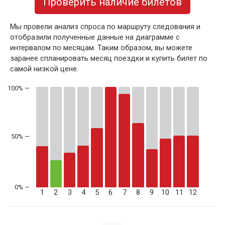
Проверить наличие билетов
Мы провели анализ спроса по маршруту следования и
отобразили полученные данные на диаграмме с
интервалом по месяцам. Таким образом, вы можете
заранее спланировать месяц поездки и купить билет по
самой низкой цене.
50% —
1
2
3
4
5
6
7
8
9
10
11
12