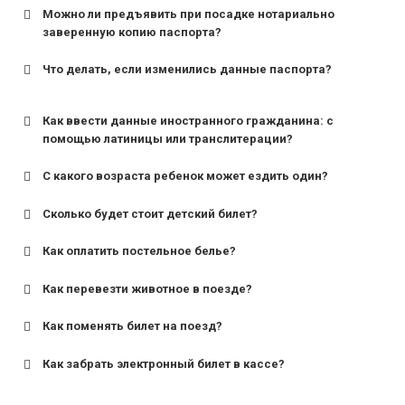
Можно ли предъявить при посадке нотариально
заверенную копию паспорта?
Что делать, если изменились данные паспорта?
Как ввести данные иностранного гражданина: с
помощью латиницы или транслитерации?
С какого возраста ребенок может ездить один?
Сколько будет стоит детский билет?
Как оплатить постельное белье?
для поездов дальнего следования — от 10 лет и
старше;
Как перевезти животное в поезде?
для пригородных поездов — от 7 лет.
Как поменять билет на поезд?
Как забрать электронный билет в кассе?