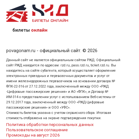
назвав кассиру 14-значный номер заказа;
предъявив удостоверение личности пассажира, на
кого оформлен билет.
билеты
онлайн
povagonam.ru - официальный сайт. © 2026
Данный сайт не является официальным сайтом РЖД. Официальный
сайт РЖД находится по адресам: rzd.ru, pass.rzd.ru, ticket.rzd.ru. Вы
находитесь на сайте субагента, который осуществляет оформление
электронных проездных и перевозочных документов и услуг от
имени железнодорожных перевозчиков на основании договора №
ФПК-22-316 от 27.12.2022 года, заключенный между ООО «РЖД
-Цифровые пассажирские решения» и АО «ФПК», и Договор №
ИМ-314 о предоставлении услуг с использованием Веб-системы от
29.12.2017 года, заключенный между ООО «РЖД-Цифровые
пассажирские решения» и ООО «УФС».
Стоимость билетов указана с учетом сервисного сбора. Итоговая
стоимость отображена на экране подтверждения покупки.
Политика обработки персональных данных
Пользовательское соглашение
Промокоды на август 2026