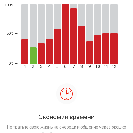
50% —
1
2
3
4
5
6
7
8
9
10
11
12
Экономия времени
Не тратьте свою жизнь на очереди и общение через окошко