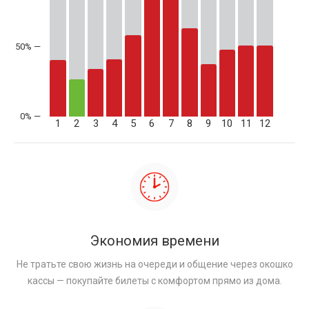
50% —
1
2
3
4
5
6
7
8
9
10
11
12
Экономия времени
Не тратьте свою жизнь на очереди и общение через окошко
кассы — покупайте билеты с комфортом прямо из дома.