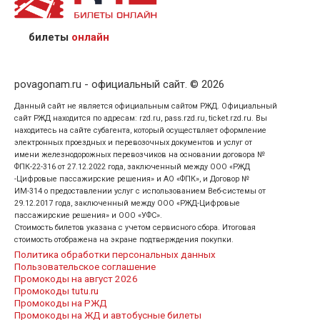
предъявив удостоверение личности пассажира, на
кого оформлен билет.
билеты
онлайн
povagonam.ru - официальный сайт. © 2026
Данный сайт не является официальным сайтом РЖД. Официальный
сайт РЖД находится по адресам: rzd.ru, pass.rzd.ru, ticket.rzd.ru. Вы
находитесь на сайте субагента, который осуществляет оформление
электронных проездных и перевозочных документов и услуг от
имени железнодорожных перевозчиков на основании договора №
ФПК-22-316 от 27.12.2022 года, заключенный между ООО «РЖД
-Цифровые пассажирские решения» и АО «ФПК», и Договор №
ИМ-314 о предоставлении услуг с использованием Веб-системы от
29.12.2017 года, заключенный между ООО «РЖД-Цифровые
пассажирские решения» и ООО «УФС».
Стоимость билетов указана с учетом сервисного сбора. Итоговая
стоимость отображена на экране подтверждения покупки.
Политика обработки персональных данных
Пользовательское соглашение
Промокоды на август 2026
Промокоды tutu.ru
Промокоды на РЖД
Промокоды на ЖД и автобусные билеты