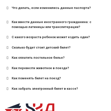
Что делать, если изменились данные паспорта?
Как ввести данные иностранного гражданина: с
помощью латиницы или транслитерации?
С какого возраста ребенок может ездить один?
Сколько будет стоит детский билет?
Как оплатить постельное белье?
для поездов дальнего следования — от 10 лет и
старше;
Как перевезти животное в поезде?
для пригородных поездов — от 7 лет.
Как поменять билет на поезд?
Как забрать электронный билет в кассе?
назвав кассиру 14-значный номер заказа;