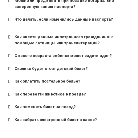
Можно ли предъявить при посадке нотариально
заверенную копию паспорта?
Что делать, если изменились данные паспорта?
Как ввести данные иностранного гражданина: с
помощью латиницы или транслитерации?
С какого возраста ребенок может ездить один?
Сколько будет стоит детский билет?
Как оплатить постельное белье?
для поездов дальнего следования — от 10 лет и
старше;
Как перевезти животное в поезде?
для пригородных поездов — от 7 лет.
Как поменять билет на поезд?
Как забрать электронный билет в кассе?