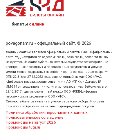
назвав кассиру 14-значный номер заказа;
предъявив удостоверение личности пассажира, на
кого оформлен билет.
билеты
онлайн
povagonam.ru - официальный сайт. © 2026
Данный сайт не является официальным сайтом РЖД. Официальный
сайт РЖД находится по адресам: rzd.ru, pass.rzd.ru, ticket.rzd.ru. Вы
находитесь на сайте субагента, который осуществляет оформление
электронных проездных и перевозочных документов и услуг от
имени железнодорожных перевозчиков на основании договора №
ФПК-22-316 от 27.12.2022 года, заключенный между ООО «РЖД
-Цифровые пассажирские решения» и АО «ФПК», и Договор №
ИМ-314 о предоставлении услуг с использованием Веб-системы от
29.12.2017 года, заключенный между ООО «РЖД-Цифровые
пассажирские решения» и ООО «УФС».
Стоимость билетов указана с учетом сервисного сбора. Итоговая
стоимость отображена на экране подтверждения покупки.
Политика обработки персональных данных
Пользовательское соглашение
Промокоды на август 2026
Промокоды tutu.ru