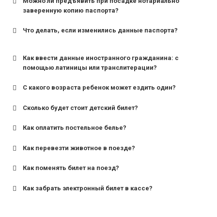
Можно ли предъявить при посадке нотариально
заверенную копию паспорта?
Что делать, если изменились данные паспорта?
Как ввести данные иностранного гражданина: с
помощью латиницы или транслитерации?
С какого возраста ребенок может ездить один?
Сколько будет стоит детский билет?
Как оплатить постельное белье?
для поездов дальнего следования — от 10 лет и
старше;
Как перевезти животное в поезде?
для пригородных поездов — от 7 лет.
Как поменять билет на поезд?
Как забрать электронный билет в кассе?