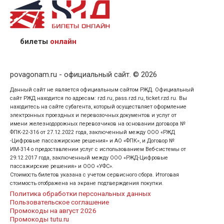
назвав кассиру 14-значный номер заказа;
предъявив удостоверение личности пассажира, на
кого оформлен билет.
билеты
онлайн
povagonam.ru - официальный сайт. © 2026
Данный сайт не является официальным сайтом РЖД. Официальный
сайт РЖД находится по адресам: rzd.ru, pass.rzd.ru, ticket.rzd.ru. Вы
находитесь на сайте субагента, который осуществляет оформление
электронных проездных и перевозочных документов и услуг от
имени железнодорожных перевозчиков на основании договора №
ФПК-22-316 от 27.12.2022 года, заключенный между ООО «РЖД
-Цифровые пассажирские решения» и АО «ФПК», и Договор №
ИМ-314 о предоставлении услуг с использованием Веб-системы от
29.12.2017 года, заключенный между ООО «РЖД-Цифровые
пассажирские решения» и ООО «УФС».
Стоимость билетов указана с учетом сервисного сбора. Итоговая
стоимость отображена на экране подтверждения покупки.
Политика обработки персональных данных
Пользовательское соглашение
Промокоды на август 2026
Промокоды tutu.ru