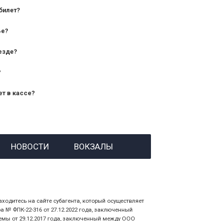
билет?
дования — от 10 лет и старше;
ье?
— от 7 лет.
езде?
?
ет в кассе?
й номер заказа;
НОВОСТИ
ВОКЗАЛЫ
 личности пассажира, на кого оформлен
аходитесь на сайте субагента, который осуществляет
№ ФПК-22-316 от 27.12.2022 года, заключенный
емы от 29.12.2017 года, заключенный между ООО