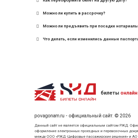
Как переоформить билет на другую дату?
Можно ли купить в рассрочку?
Можно ли предъявить при посадке нотариаль
Что делать, если изменились данные паспорт
билеты
онлайн
povagonam.ru - официальный сайт. © 2026
Данный сайт не является официальным сайтом РЖД. Официаль
оформление электронных проездных и перевозочных докуме
между ООО «РЖД -Цифровые пассажирские решения» и АО «Ф