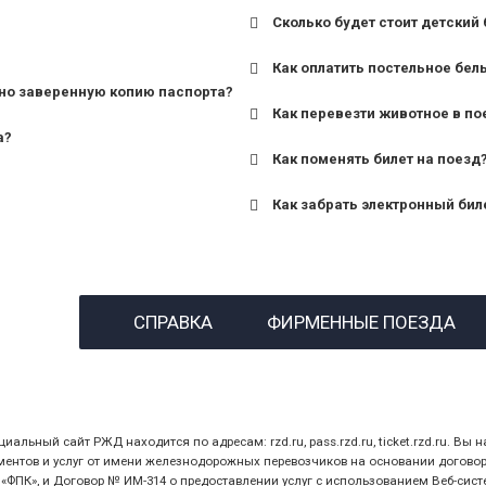
Сколько будет стоит детский 
для поездов дальнего сле
Как оплатить постельное бел
для пригородных поездов 
но заверенную копию паспорта?
Как перевезти животное в по
а?
Как поменять билет на поезд
Как забрать электронный бил
назвав кассиру 14-значны
СПРАВКА
ФИРМЕННЫЕ ПОЕЗДА
предъявив удостоверение
билет.
ный сайт РЖД находится по адресам: rzd.ru, pass.rzd.ru, ticket.rzd.ru. Вы н
нтов и услуг от имени железнодорожных перевозчиков на основании договора 
ПК», и Договор № ИМ-314 о предоставлении услуг с использованием Веб-сист