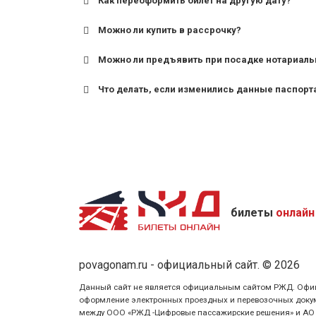
Как переоформить билет на другую дату?
Можно ли купить в рассрочку?
Можно ли предъявить при посадке нотариаль
Что делать, если изменились данные паспорт
билеты
онлайн
povagonam.ru - официальный сайт. © 2026
Данный сайт не является официальным сайтом РЖД. Официаль
оформление электронных проездных и перевозочных докуме
между ООО «РЖД -Цифровые пассажирские решения» и АО «Ф