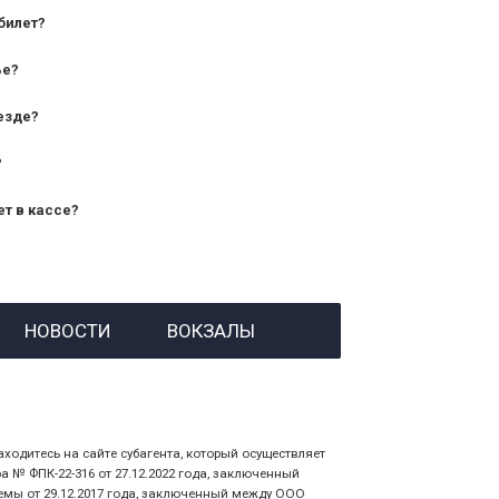
билет?
дования — от 10 лет и старше;
ье?
— от 7 лет.
езде?
?
ет в кассе?
й номер заказа;
НОВОСТИ
ВОКЗАЛЫ
 личности пассажира, на кого оформлен
аходитесь на сайте субагента, который осуществляет
№ ФПК-22-316 от 27.12.2022 года, заключенный
емы от 29.12.2017 года, заключенный между ООО