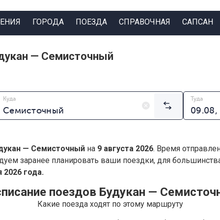
ЕНИЯ
ГОРОДА
ПОЕЗДА
СПРАВОЧНАЯ
САПСАН
удукан — Семисточный
Куда
Туда
дукан — Семисточный
на
9 августа 2026
. Время отправле
дуем заранее планировать ваши поездки, для большинст
 2026 года.
списание поездов Будукан — Семисточ
Какие поезда ходят по этому маршруту