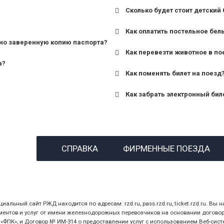
Сколько будет стоит детский 
для поездов дальнего сле
Как оплатить постельное бел
для пригородных поездов 
но заверенную копию паспорта?
Как перевезти животное в по
а?
Как поменять билет на поезд
Как забрать электронный бил
назвав кассиру 14-значны
СПРАВКА
ФИРМЕННЫЕ ПОЕЗДА
предъявив удостоверение
билет.
ный сайт РЖД находится по адресам: rzd.ru, pass.rzd.ru, ticket.rzd.ru. Вы н
нтов и услуг от имени железнодорожных перевозчиков на основании договора 
ПК», и Договор № ИМ-314 о предоставлении услуг с использованием Веб-сист