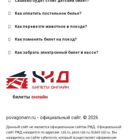
Сколько будет стоит детский билет?
Как оплатить постельное белье?
для поездов дальнего следования — от 10 лет и
старше;
Как перевезти животное в поезде?
для пригородных поездов — от 7 лет.
Как поменять билет на поезд?
Как забрать электронный билет в кассе?
назвав кассиру 14-значный номер заказа;
предъявив удостоверение личности пассажира, на
кого оформлен билет.
билеты
онлайн
povagonam.ru - официальный сайт. © 2026
Данный сайт не является официальным сайтом РЖД. Официальный
сайт РЖД находится по адресам: rzd.ru, pass.rzd.ru, ticket.rzd.ru. Вы
находитесь на сайте субагента, который осуществляет оформление