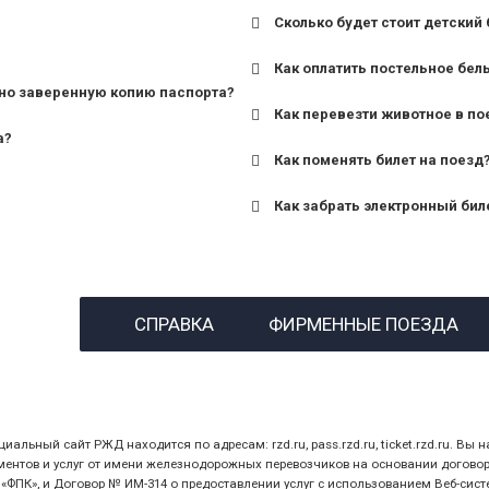
Сколько будет стоит детский 
для поездов дальнего сле
Как оплатить постельное бел
для пригородных поездов 
но заверенную копию паспорта?
Как перевезти животное в по
а?
Как поменять билет на поезд
Как забрать электронный бил
назвав кассиру 14-значны
СПРАВКА
ФИРМЕННЫЕ ПОЕЗДА
предъявив удостоверение
билет.
ный сайт РЖД находится по адресам: rzd.ru, pass.rzd.ru, ticket.rzd.ru. Вы н
нтов и услуг от имени железнодорожных перевозчиков на основании договора 
ПК», и Договор № ИМ-314 о предоставлении услуг с использованием Веб-сист