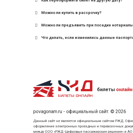
Как переоформить билет на другую дату?
Можно ли купить в рассрочку?
Можно ли предъявить при посадке нотариаль
Что делать, если изменились данные паспорт
билеты
онлайн
povagonam.ru - официальный сайт. © 2026
Данный сайт не является официальным сайтом РЖД. Официаль
оформление электронных проездных и перевозочных докуме
между ООО «РЖД -Цифровые пассажирские решения» и АО «Ф