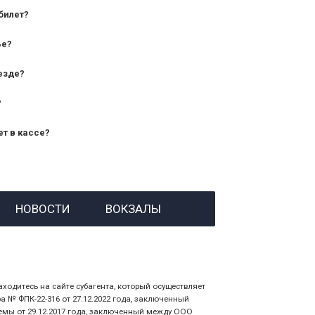
билет?
дования — от 10 лет и старше;
ье?
— от 7 лет.
езде?
?
ет в кассе?
й номер заказа;
НОВОСТИ
ВОКЗАЛЫ
 личности пассажира, на кого оформлен
аходитесь на сайте субагента, который осуществляет
№ ФПК-22-316 от 27.12.2022 года, заключенный
емы от 29.12.2017 года, заключенный между ООО