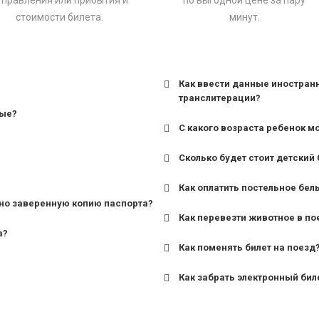
тправления или прибытия и
по выгодной цене за пару
стоимости билета.
минут.
Как ввести данные иностран
транслитерации?
ные?
С какого возраста ребенок м
Сколько будет стоит детский 
для поездов дальнего сле
Как оплатить постельное бел
для пригородных поездов 
но заверенную копию паспорта?
Как перевезти животное в по
а?
Как поменять билет на поезд
Как забрать электронный бил