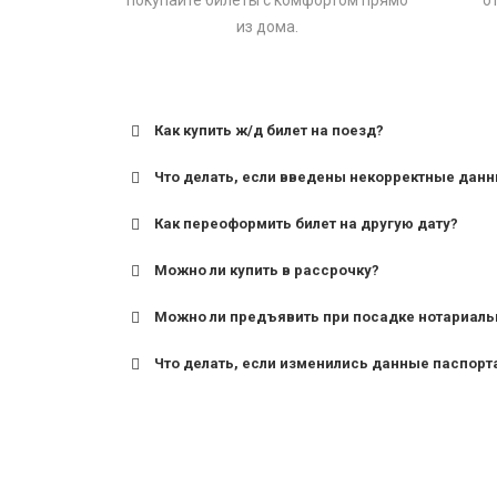
покупайте билеты с комфортом прямо
о
из дома.
Как купить ж/д билет на поезд?
Что делать, если введены некорректные дан
Как переоформить билет на другую дату?
Можно ли купить в рассрочку?
Можно ли предъявить при посадке нотариаль
Что делать, если изменились данные паспорт