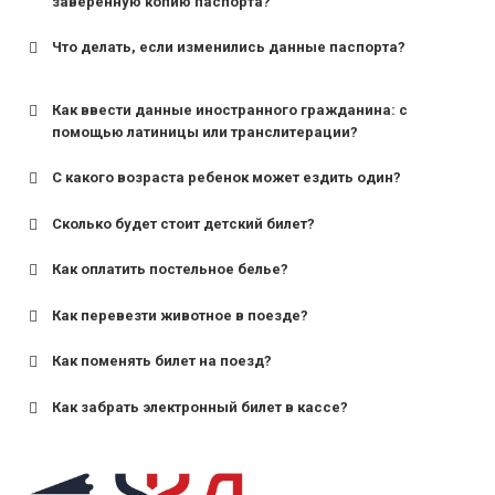
заверенную копию паспорта?
Что делать, если изменились данные паспорта?
Как ввести данные иностранного гражданина: с
помощью латиницы или транслитерации?
С какого возраста ребенок может ездить один?
Сколько будет стоит детский билет?
Как оплатить постельное белье?
для поездов дальнего следования — от 10 лет и
старше;
Как перевезти животное в поезде?
для пригородных поездов — от 7 лет.
Как поменять билет на поезд?
Как забрать электронный билет в кассе?