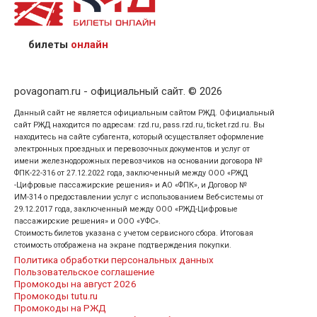
назвав кассиру 14-значный номер заказа;
предъявив удостоверение личности пассажира, на
кого оформлен билет.
билеты
онлайн
povagonam.ru - официальный сайт. © 2026
Данный сайт не является официальным сайтом РЖД. Официальный
сайт РЖД находится по адресам: rzd.ru, pass.rzd.ru, ticket.rzd.ru. Вы
находитесь на сайте субагента, который осуществляет оформление
электронных проездных и перевозочных документов и услуг от
имени железнодорожных перевозчиков на основании договора №
ФПК-22-316 от 27.12.2022 года, заключенный между ООО «РЖД
-Цифровые пассажирские решения» и АО «ФПК», и Договор №
ИМ-314 о предоставлении услуг с использованием Веб-системы от
29.12.2017 года, заключенный между ООО «РЖД-Цифровые
пассажирские решения» и ООО «УФС».
Стоимость билетов указана с учетом сервисного сбора. Итоговая
стоимость отображена на экране подтверждения покупки.
Политика обработки персональных данных
Пользовательское соглашение
Промокоды на август 2026
Промокоды tutu.ru
Промокоды на РЖД