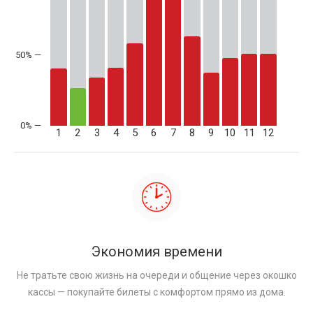
50% —
1
2
3
4
5
6
7
8
9
10
11
12
Экономия времени
Не тратьте свою жизнь на очереди и общение через окошко
кассы — покупайте билеты с комфортом прямо из дома.