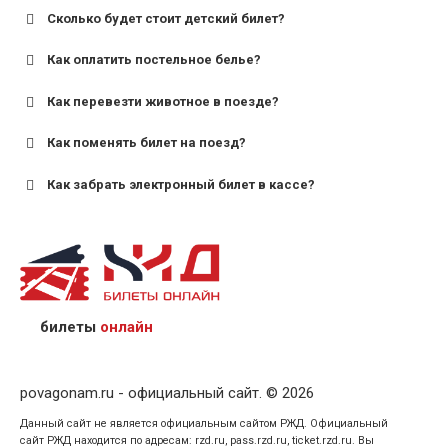
Сколько будет стоит детский билет?
Как оплатить постельное белье?
для поездов дальнего следования — от 10 лет и
старше;
Как перевезти животное в поезде?
для пригородных поездов — от 7 лет.
Как поменять билет на поезд?
Как забрать электронный билет в кассе?
назвав кассиру 14-значный номер заказа;
предъявив удостоверение личности пассажира, на
кого оформлен билет.
билеты
онлайн
povagonam.ru - официальный сайт. © 2026
Данный сайт не является официальным сайтом РЖД. Официальный
сайт РЖД находится по адресам: rzd.ru, pass.rzd.ru, ticket.rzd.ru. Вы