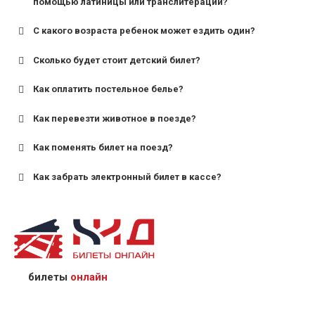
помощью латиницы или транслитерации?
С какого возраста ребенок может ездить один?
Сколько будет стоит детский билет?
Как оплатить постельное белье?
для поездов дальнего следования — от 10 лет и
старше;
Как перевезти животное в поезде?
для пригородных поездов — от 7 лет.
Как поменять билет на поезд?
Как забрать электронный билет в кассе?
назвав кассиру 14-значный номер заказа;
предъявив удостоверение личности пассажира, на
кого оформлен билет.
билеты
онлайн