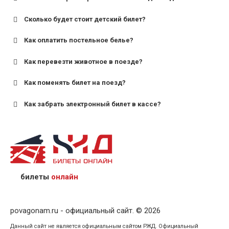
Сколько будет стоит детский билет?
Как оплатить постельное белье?
для поездов дальнего следования — от 10 лет и
старше;
Как перевезти животное в поезде?
для пригородных поездов — от 7 лет.
Как поменять билет на поезд?
Как забрать электронный билет в кассе?
назвав кассиру 14-значный номер заказа;
предъявив удостоверение личности пассажира, на
кого оформлен билет.
билеты
онлайн
povagonam.ru - официальный сайт. © 2026
Данный сайт не является официальным сайтом РЖД. Официальный