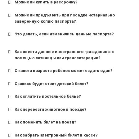
Можно ли купить в рассрочку?
Можно ли предъявить при посадке нотариально
заверенную копию паспорта?
Что делать, если изменились данные паспорта?
Как ввести данные иностранного гражданина: с
помощью латиницы или транслитерации?
С какого возраста ребенок может ездить один?
Сколько будет стоит детский билет?
Как оплатить постельное белье?
для поездов дальнего следования — от 10 лет и
старше;
Как перевезти животное в поезде?
для пригородных поездов — от 7 лет.
Как поменять билет на поезд?
Как забрать электронный билет в кассе?