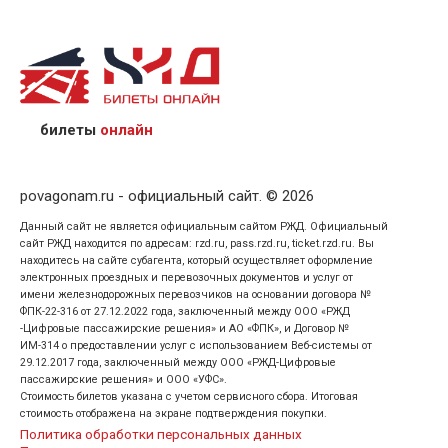
назвав кассиру 14-значный номер заказа;
предъявив удостоверение личности пассажира, на
кого оформлен билет.
билеты
онлайн
povagonam.ru - официальный сайт. © 2026
Данный сайт не является официальным сайтом РЖД. Официальный
сайт РЖД находится по адресам: rzd.ru, pass.rzd.ru, ticket.rzd.ru. Вы
находитесь на сайте субагента, который осуществляет оформление
электронных проездных и перевозочных документов и услуг от
имени железнодорожных перевозчиков на основании договора №
ФПК-22-316 от 27.12.2022 года, заключенный между ООО «РЖД
-Цифровые пассажирские решения» и АО «ФПК», и Договор №
ИМ-314 о предоставлении услуг с использованием Веб-системы от
29.12.2017 года, заключенный между ООО «РЖД-Цифровые
пассажирские решения» и ООО «УФС».
Стоимость билетов указана с учетом сервисного сбора. Итоговая
стоимость отображена на экране подтверждения покупки.
Политика обработки персональных данных