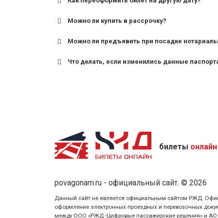
Как переоформить билет на другую дату?
Можно ли купить в рассрочку?
Можно ли предъявить при посадке нотариаль
Что делать, если изменились данные паспорт
билеты
онлайн
povagonam.ru - официальный сайт. © 2026
Данный сайт не является официальным сайтом РЖД. Официаль
оформление электронных проездных и перевозочных докуме
между ООО «РЖД -Цифровые пассажирские решения» и АО «Ф