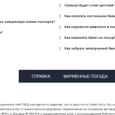
Сколько будет стоит детский 
для поездов дальнего сле
Как оплатить постельное бел
для пригородных поездов 
но заверенную копию паспорта?
Как перевезти животное в по
а?
Как поменять билет на поезд
Как забрать электронный бил
назвав кассиру 14-значны
СПРАВКА
ФИРМЕННЫЕ ПОЕЗДА
предъявив удостоверение
билет.
ный сайт РЖД находится по адресам: rzd.ru, pass.rzd.ru, ticket.rzd.ru. Вы н
нтов и услуг от имени железнодорожных перевозчиков на основании договора 
ПК», и Договор № ИМ-314 о предоставлении услуг с использованием Веб-сист