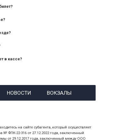
билет?
дования — от 10 лет и старше;
ье?
— от 7 лет.
езде?
?
ет в кассе?
й номер заказа;
НОВОСТИ
ВОКЗАЛЫ
 личности пассажира, на кого оформлен
аходитесь на сайте субагента, который осуществляет
№ ФПК-22-316 от 27.12.2022 года, заключенный
емы от 29.12.2017 года, заключенный между ООО