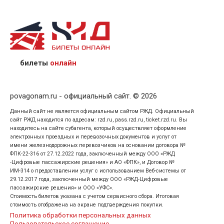
назвав кассиру 14-значный номер заказа;
предъявив удостоверение личности пассажира, на
кого оформлен билет.
билеты
онлайн
povagonam.ru - официальный сайт. © 2026
Данный сайт не является официальным сайтом РЖД. Официальный
сайт РЖД находится по адресам: rzd.ru, pass.rzd.ru, ticket.rzd.ru. Вы
находитесь на сайте субагента, который осуществляет оформление
электронных проездных и перевозочных документов и услуг от
имени железнодорожных перевозчиков на основании договора №
ФПК-22-316 от 27.12.2022 года, заключенный между ООО «РЖД
-Цифровые пассажирские решения» и АО «ФПК», и Договор №
ИМ-314 о предоставлении услуг с использованием Веб-системы от
29.12.2017 года, заключенный между ООО «РЖД-Цифровые
пассажирские решения» и ООО «УФС».
Стоимость билетов указана с учетом сервисного сбора. Итоговая
стоимость отображена на экране подтверждения покупки.
Политика обработки персональных данных
Пользовательское соглашение