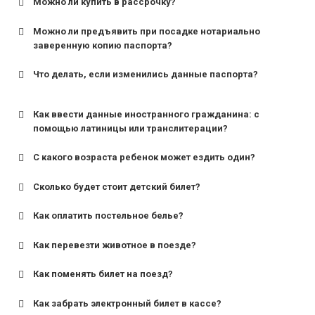
Можно ли купить в рассрочку?
Можно ли предъявить при посадке нотариально
заверенную копию паспорта?
Что делать, если изменились данные паспорта?
Как ввести данные иностранного гражданина: с
помощью латиницы или транслитерации?
С какого возраста ребенок может ездить один?
Сколько будет стоит детский билет?
Как оплатить постельное белье?
для поездов дальнего следования — от 10 лет и
старше;
Как перевезти животное в поезде?
для пригородных поездов — от 7 лет.
Как поменять билет на поезд?
Как забрать электронный билет в кассе?