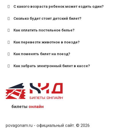
С какого возраста ребенок может ездить один?
Сколько будет стоит детский билет?
Как оплатить постельное белье?
для поездов дальнего следования — от 10 лет и
старше;
Как перевезти животное в поезде?
для пригородных поездов — от 7 лет.
Как поменять билет на поезд?
Как забрать электронный билет в кассе?
назвав кассиру 14-значный номер заказа;
предъявив удостоверение личности пассажира, на
кого оформлен билет.
билеты
онлайн
povagonam.ru - официальный сайт. © 2026