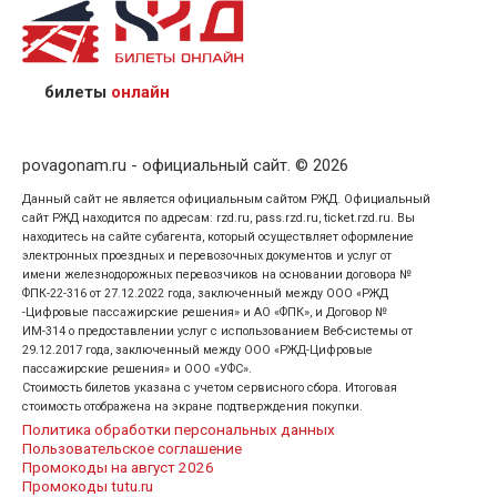
назвав кассиру 14-значный номер заказа;
предъявив удостоверение личности пассажира, на
кого оформлен билет.
билеты
онлайн
povagonam.ru - официальный сайт. © 2026
Данный сайт не является официальным сайтом РЖД. Официальный
сайт РЖД находится по адресам: rzd.ru, pass.rzd.ru, ticket.rzd.ru. Вы
находитесь на сайте субагента, который осуществляет оформление
электронных проездных и перевозочных документов и услуг от
имени железнодорожных перевозчиков на основании договора №
ФПК-22-316 от 27.12.2022 года, заключенный между ООО «РЖД
-Цифровые пассажирские решения» и АО «ФПК», и Договор №
ИМ-314 о предоставлении услуг с использованием Веб-системы от
29.12.2017 года, заключенный между ООО «РЖД-Цифровые
пассажирские решения» и ООО «УФС».
Стоимость билетов указана с учетом сервисного сбора. Итоговая
стоимость отображена на экране подтверждения покупки.
Политика обработки персональных данных
Пользовательское соглашение
Промокоды на август 2026
Промокоды tutu.ru