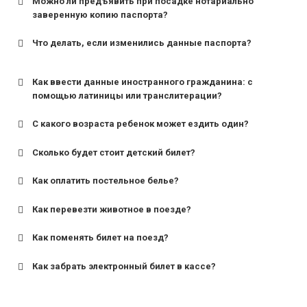
Можно ли предъявить при посадке нотариально
заверенную копию паспорта?
Что делать, если изменились данные паспорта?
Как ввести данные иностранного гражданина: с
помощью латиницы или транслитерации?
С какого возраста ребенок может ездить один?
Сколько будет стоит детский билет?
Как оплатить постельное белье?
для поездов дальнего следования — от 10 лет и
старше;
Как перевезти животное в поезде?
для пригородных поездов — от 7 лет.
Как поменять билет на поезд?
Как забрать электронный билет в кассе?