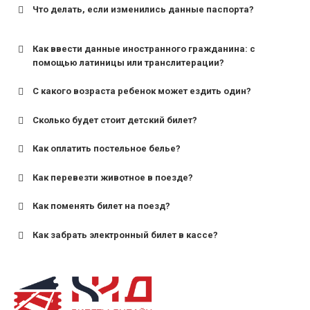
Что делать, если изменились данные паспорта?
Как ввести данные иностранного гражданина: с
помощью латиницы или транслитерации?
С какого возраста ребенок может ездить один?
Сколько будет стоит детский билет?
Как оплатить постельное белье?
для поездов дальнего следования — от 10 лет и
старше;
Как перевезти животное в поезде?
для пригородных поездов — от 7 лет.
Как поменять билет на поезд?
Как забрать электронный билет в кассе?
назвав кассиру 14-значный номер заказа;