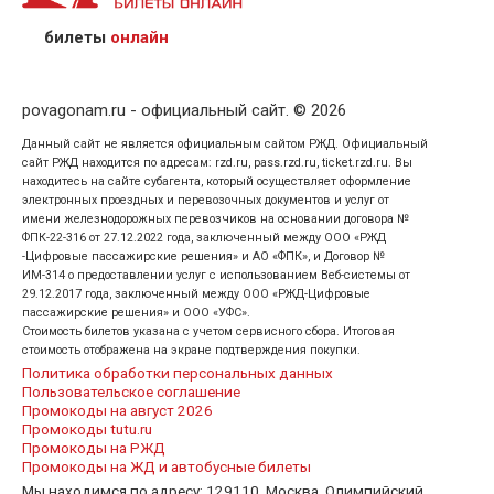
предъявив удостоверение личности пассажира, на
кого оформлен билет.
билеты
онлайн
povagonam.ru - официальный сайт. © 2026
Данный сайт не является официальным сайтом РЖД. Официальный
сайт РЖД находится по адресам: rzd.ru, pass.rzd.ru, ticket.rzd.ru. Вы
находитесь на сайте субагента, который осуществляет оформление
электронных проездных и перевозочных документов и услуг от
имени железнодорожных перевозчиков на основании договора №
ФПК-22-316 от 27.12.2022 года, заключенный между ООО «РЖД
-Цифровые пассажирские решения» и АО «ФПК», и Договор №
ИМ-314 о предоставлении услуг с использованием Веб-системы от
29.12.2017 года, заключенный между ООО «РЖД-Цифровые
пассажирские решения» и ООО «УФС».
Стоимость билетов указана с учетом сервисного сбора. Итоговая
стоимость отображена на экране подтверждения покупки.
Политика обработки персональных данных
Пользовательское соглашение
Промокоды на август 2026
Промокоды tutu.ru
Промокоды на РЖД
Промокоды на ЖД и автобусные билеты
Мы находимся по адресу: 129110, Москва, Олимпийский