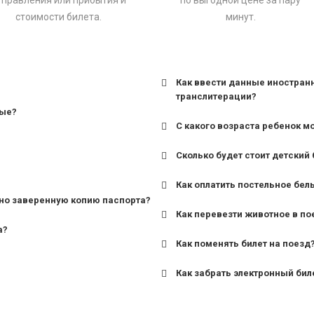
тправления или прибытия и
по выгодной цене за пару
стоимости билета.
минут.
Как ввести данные иностран
транслитерации?
ные?
С какого возраста ребенок м
Сколько будет стоит детский 
для поездов дальнего сле
Как оплатить постельное бел
для пригородных поездов 
но заверенную копию паспорта?
Как перевезти животное в по
а?
Как поменять билет на поезд
Как забрать электронный бил