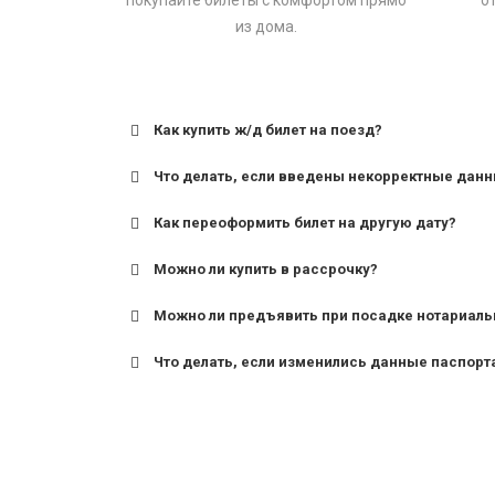
покупайте билеты с комфортом прямо
о
из дома.
Как купить ж/д билет на поезд?
Что делать, если введены некорректные дан
Как переоформить билет на другую дату?
Можно ли купить в рассрочку?
Можно ли предъявить при посадке нотариаль
Что делать, если изменились данные паспорт