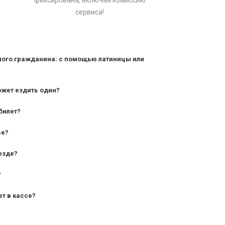
фиксирована, включая комиссию
сервиса!
ного гражданина: с помощью латиницы или
ожет ездить один?
билет?
дования — от 10 лет и старше;
ье?
— от 7 лет.
езде?
?
ет в кассе?