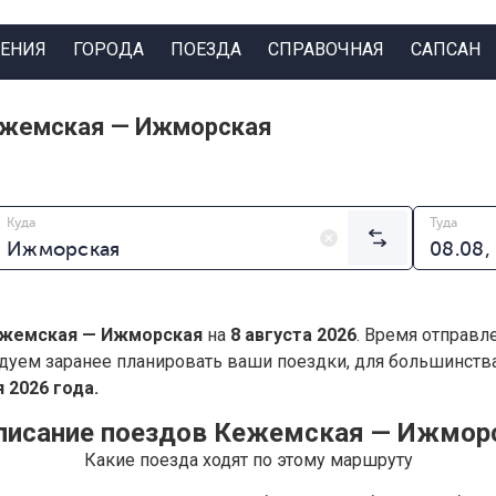
ЕНИЯ
ГОРОДА
ПОЕЗДА
СПРАВОЧНАЯ
САПСАН
ежемская — Ижморская
Куда
Туда
жемская — Ижморская
на
8 августа 2026
. Время отправл
дуем заранее планировать ваши поездки, для большинст
 2026 года.
писание поездов Кежемская — Ижмор
Какие поезда ходят по этому маршруту