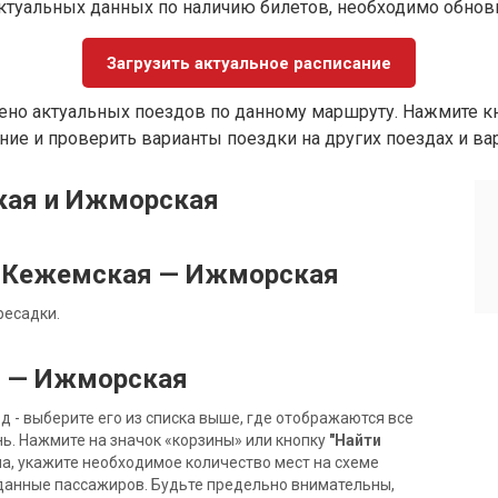
ктуальных данных по наличию билетов, необходимо обно
Загрузить актуальное расписание
ено актуальных поездов по данному маршруту. Нажмите кн
ие и проверить варианты поездки на других поездах и ва
кая и Ижморская
 Кежемская — Ижморская
ресадки.
я — Ижморская
- выберите его из списка выше, где отображаются все
ь. Нажмите на значок «корзины» или кнопку
"Найти
на, укажите необходимое количество мест на схеме
данные пассажиров. Будьте предельно внимательны,