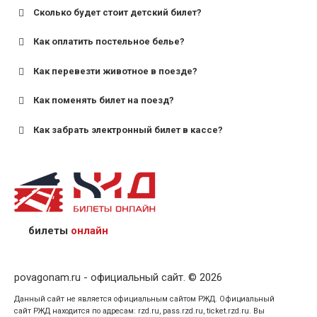
Сколько будет стоит детский билет?
Как оплатить постельное белье?
для поездов дальнего следования — от 10 лет и
старше;
Как перевезти животное в поезде?
для пригородных поездов — от 7 лет.
Как поменять билет на поезд?
Как забрать электронный билет в кассе?
назвав кассиру 14-значный номер заказа;
предъявив удостоверение личности пассажира, на
кого оформлен билет.
билеты
онлайн
povagonam.ru - официальный сайт. © 2026
Данный сайт не является официальным сайтом РЖД. Официальный
сайт РЖД находится по адресам: rzd.ru, pass.rzd.ru, ticket.rzd.ru. Вы