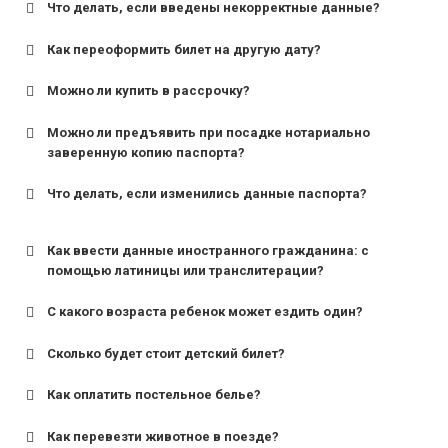
Что делать, если введены некорректные данные?
Как переоформить билет на другую дату?
Можно ли купить в рассрочку?
Можно ли предъявить при посадке нотариально
заверенную копию паспорта?
Что делать, если изменились данные паспорта?
Как ввести данные иностранного гражданина: с
помощью латиницы или транслитерации?
С какого возраста ребенок может ездить один?
Сколько будет стоит детский билет?
Как оплатить постельное белье?
для поездов дальнего следования — от 10 лет и
старше;
Как перевезти животное в поезде?
для пригородных поездов — от 7 лет.