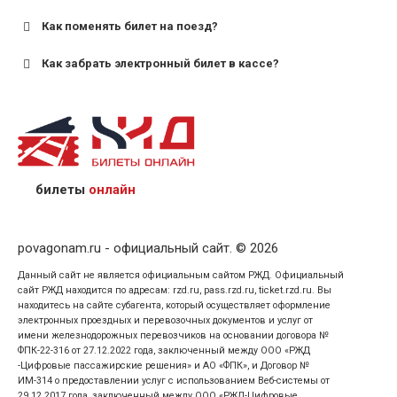
Как поменять билет на поезд?
Как забрать электронный билет в кассе?
назвав кассиру 14-значный номер заказа;
предъявив удостоверение личности пассажира, на
кого оформлен билет.
билеты
онлайн
povagonam.ru - официальный сайт. © 2026
Данный сайт не является официальным сайтом РЖД. Официальный
сайт РЖД находится по адресам: rzd.ru, pass.rzd.ru, ticket.rzd.ru. Вы
находитесь на сайте субагента, который осуществляет оформление
электронных проездных и перевозочных документов и услуг от
имени железнодорожных перевозчиков на основании договора №
ФПК-22-316 от 27.12.2022 года, заключенный между ООО «РЖД
-Цифровые пассажирские решения» и АО «ФПК», и Договор №
ИМ-314 о предоставлении услуг с использованием Веб-системы от
29.12.2017 года, заключенный между ООО «РЖД-Цифровые