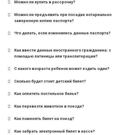
Можно ли купить в рассрочку?
Можно ли предъявить при посадке нотариально
заверенную копию паспорта?
Что делать, если изменились данные паспорта?
Как ввести данные иностранного гражданина: с
помощью латиницы или транслитерации?
С какого возраста ребенок может ездить один?
Сколько будет стоит детский билет?
Как оплатить постельное белье?
для поездов дальнего следования — от 10 лет и
старше;
Как перевезти животное в поезде?
для пригородных поездов — от 7 лет.
Как поменять билет на поезд?
Как забрать электронный билет в кассе?