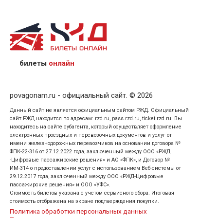
назвав кассиру 14-значный номер заказа;
предъявив удостоверение личности пассажира, на
кого оформлен билет.
билеты
онлайн
povagonam.ru - официальный сайт. © 2026
Данный сайт не является официальным сайтом РЖД. Официальный
сайт РЖД находится по адресам: rzd.ru, pass.rzd.ru, ticket.rzd.ru. Вы
находитесь на сайте субагента, который осуществляет оформление
электронных проездных и перевозочных документов и услуг от
имени железнодорожных перевозчиков на основании договора №
ФПК-22-316 от 27.12.2022 года, заключенный между ООО «РЖД
-Цифровые пассажирские решения» и АО «ФПК», и Договор №
ИМ-314 о предоставлении услуг с использованием Веб-системы от
29.12.2017 года, заключенный между ООО «РЖД-Цифровые
пассажирские решения» и ООО «УФС».
Стоимость билетов указана с учетом сервисного сбора. Итоговая
стоимость отображена на экране подтверждения покупки.
Политика обработки персональных данных